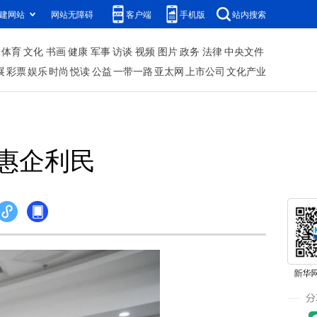
建网站
网站无障碍
客户端
手机版
站内搜索
体育
文化
书画
健康
军事
访谈
视频
图片
政务
法律
中央文件
展
彩票
娱乐
时尚
悦读
公益
一带一路
亚太网
上市公司
文化产业
惠企利民