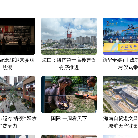
纪念馆迎来参观
海口：海南第一高楼建设
新华全媒+丨成
热潮
有序推进
村仪式举
遗存“蝶变” 释放
国际·一周看天下
海南自贸港文昌
消费潜力
城航天产业集