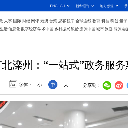
ENGLISH
新华报刊
地方频道
承
政
人事
国际
财经
网评
港澳
台湾
思客智库
全球连线
教育
科技
科创
量子
生活
信息化
数字经济
学术中国
乡村振兴
银龄
溯源中国
城市
旅游
能源
会
河北滦州：“一站式”政务服务
字体：
小
中
大
分享到：