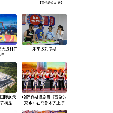
【责任编辑:刘笑冬 】
都大运村开
乐享多彩假期
行
国际航天
哈萨克斯坦剧目《富饶的
群初显
家乡》在乌鲁木齐上演