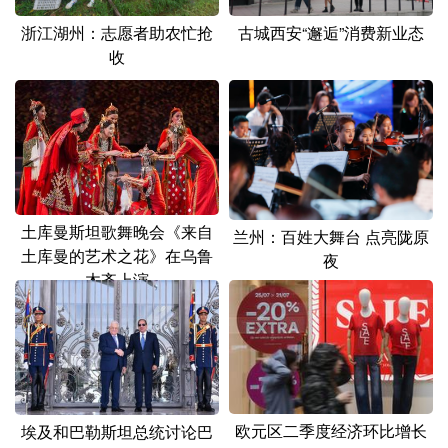
浙江湖州：志愿者助农忙抢
古城西安“邂逅”消费新业态
收
土库曼斯坦歌舞晚会《来自
兰州：百姓大舞台 点亮陇原
土库曼的艺术之花》在乌鲁
夜
木齐上演
欧元区二季度经济环比增长
埃及和巴勒斯坦总统讨论巴