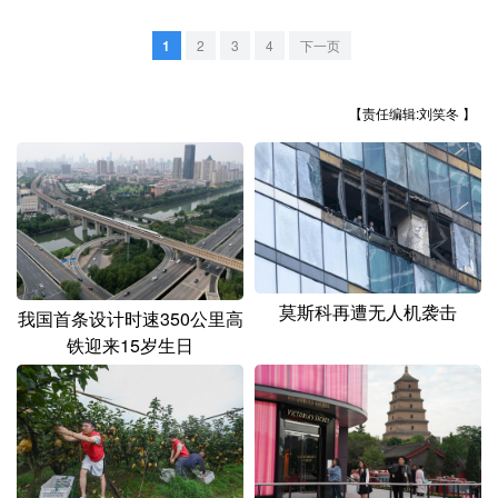
山东
河南
湖北
湖南
1
2
3
4
下一页
广东
广西
海南
重庆
四川
贵州
云南
西藏
【责任编辑:刘笑冬 】
陕西
甘肃
青海
宁夏
新疆
内蒙古
黑龙江
多语种频道
莫斯科再遭无人机袭击
我国首条设计时速350公里高
English
Español
Français
عربى
铁迎来15岁生日
Русский язык
日本語
한국어
Deutsch
Português