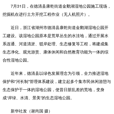
7月31日，在德清县康乾街道金鹅湖湿地公园施工现场，
学术中国
乡村振兴
银龄
溯源中国
挖掘机在进行土方开挖工程作业（无人机照片）。
城市
旅游
能源
会展
近日，浙江省湖州市德清县康乾街道金鹅湖湿地公园开
彩票
娱乐
时尚
悦读
工建设。该湿地公园原本是荒草丛生的水洼地，通过开展水
公益
一带一路
亚太网
上市公司
系连通、河道清淤、驳岸处理、生态修复等工程，将建成集
生态净化、观光游赏、康体休闲和自然教育功能为一体的综
文化产业
合性湿地公园。
地方频道
近年来，德清县以绿色发展理念为引领，全力推进湿地
保护和“河长制”管理体系建设，建立起多个集市民休闲游憩与
北京
天津
河北
山西
生态保护于一体的湿地公园，使昔日脏乱差的荒地，变身
辽宁
吉林
上海
江苏
成“岸绿、水清、景美”的生态湿地公园。
浙江
安徽
福建
江西
新华社发（谢尚国 摄）