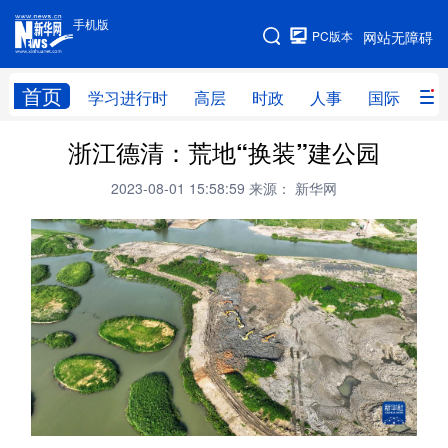
手机版
手机版
PC版本
网站无障碍
网站地图
首页
学习进行时
高层
时政
人事
国际
财
浙江德清：荒地“换装”建公园
学习进行时
高层
时政
人事
2023-08-01 15:58:59
来源： 新华网
国际
财经
网评
港澳
台湾
思客智库
全球连线
教育
科技
科创
量子
体育
文化
书画
健康
军事
访谈
视频
图片
政务
法律
中央文件
金融
汽车
食品
人居
信息化
数字经济