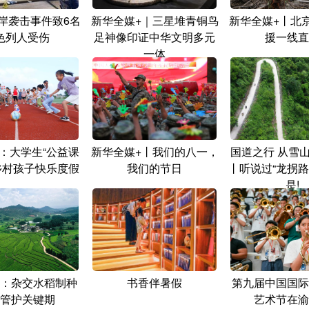
岸袭击事件致6名
新华全媒+｜三星堆青铜鸟
新华全媒+丨北
色列人受伤
足神像印证中华文明多元
援一线直
一体
：大学生“公益课
新华全媒+丨我们的八一，
国道之行 从雪
乡村孩子快乐度假
我们的节日
丨听说过“龙拐路
是!
：杂交水稻制种
书香伴暑假
第九届中国国际
管护关键期
艺术节在渝