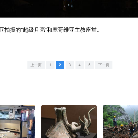
拍摄的“超级月亮”和塞哥维亚主教座堂。
上一页
1
2
3
4
5
下一页