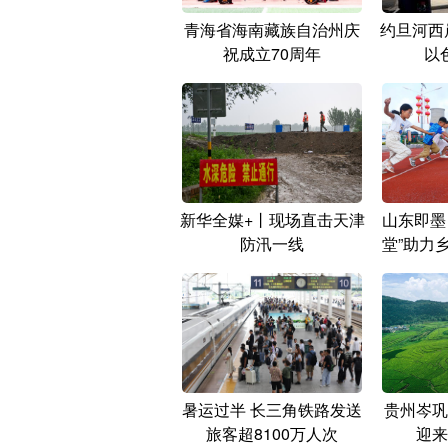
青海省海南藏族自治州庆
约旦河西
祝成立70周年
以
新华全媒+丨现场直击天津
山东即墨
防汛一线
堂”助力
暑运过半 长三角铁路发送
贵州岑巩
旅客超8100万人次
迎来