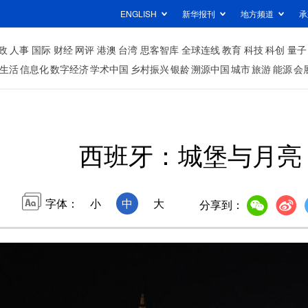
ENGLISH
新华报刊
地方频道
承
政
人事
国际
财经
网评
港澳
台湾
思客智库
全球连线
教育
科技
科创
量子
生活
信息化
数字经济
学术中国
乡村振兴
银龄
溯源中国
城市
旅游
能源
会
西班牙：城堡与月亮
字体：
小
中
大
分享到：