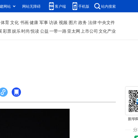
建网站
网站无障碍
客户端
手机版
站内搜索
体育
文化
书画
健康
军事
访谈
视频
图片
政务
法律
中央文件
展
彩票
娱乐
时尚
悦读
公益
一带一路
亚太网
上市公司
文化产业