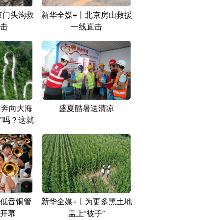
京门头沟救
新华全媒+丨北京房山救援
击
一线直击
山奔向大海
盛夏酷暑送清凉
”吗？这就
低音铜管
新华全媒+丨为更多黑土地
开幕
盖上“被子”