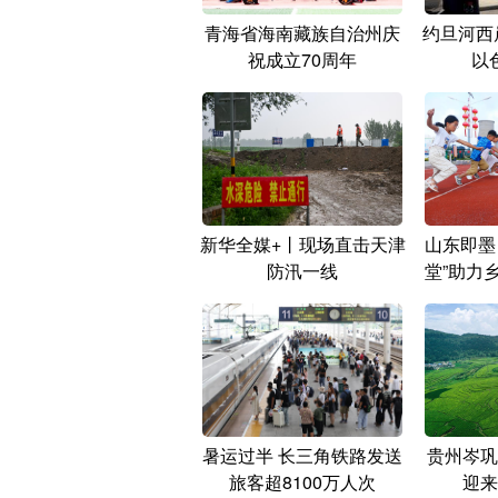
青海省海南藏族自治州庆
约旦河西
祝成立70周年
以
新华全媒+丨现场直击天津
山东即墨
防汛一线
堂”助力
暑运过半 长三角铁路发送
贵州岑巩
旅客超8100万人次
迎来