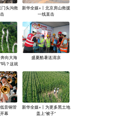
京门头沟救
新华全媒+丨北京房山救援
击
一线直击
山奔向大海
盛夏酷暑送清凉
”吗？这就
低音铜管
新华全媒+丨为更多黑土地
开幕
盖上“被子”