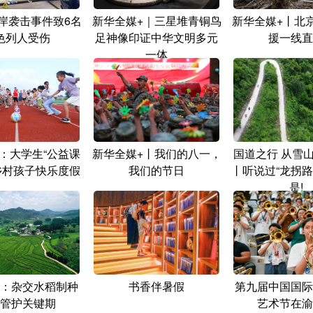
岸袭击事件致6名
新华全媒+｜三星堆青铜鸟
新华全媒+丨北
色列人受伤
足神像印证中华文明多元
援一线直
一体
：大学生“公益课
新华全媒+丨我们的八一，
国道之行 从雪
乡村孩子快乐度假
我们的节日
丨听说过“龙拐路
是!
：杂交水稻制种
书香伴暑假
第九届中国国际
管护关键期
艺术节在渝