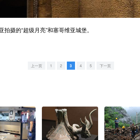
拍摄的“超级月亮”和塞哥维亚城堡。
上一页
1
2
3
4
5
下一页