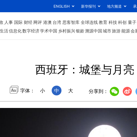
ENGLISH
新华报刊
地方频道
承
政
人事
国际
财经
网评
港澳
台湾
思客智库
全球连线
教育
科技
科创
量子
生活
信息化
数字经济
学术中国
乡村振兴
银龄
溯源中国
城市
旅游
能源
会
西班牙：城堡与月亮
字体：
小
中
大
分享到：