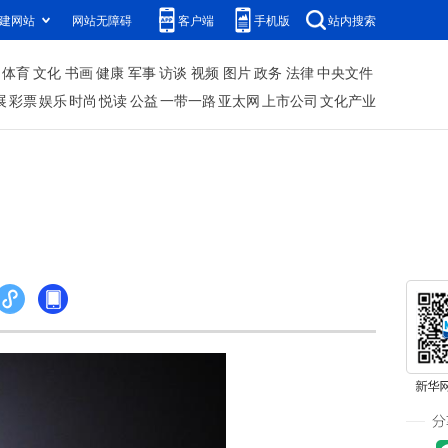
建网站
网站无障碍
客户端
手机版
站内搜索
体育
文化
书画
健康
军事
访谈
视频
图片
政务
法律
中央文件
展
彩票
娱乐
时尚
悦读
公益
一带一路
亚太网
上市公司
文化产业