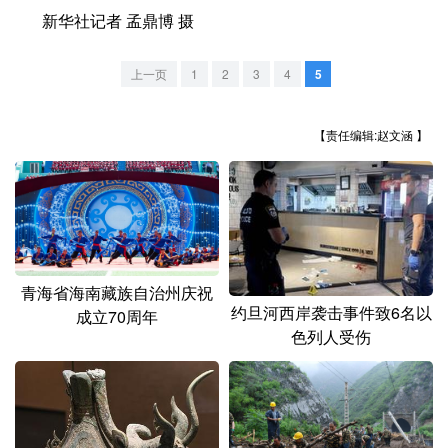
山东
河南
湖北
湖南
新华社记者 孟鼎博 摄
广东
广西
海南
重庆
上一页
1
2
3
4
5
四川
贵州
云南
西藏
陕西
甘肃
青海
宁夏
【责任编辑:赵文涵 】
新疆
内蒙古
黑龙江
多语种频道
青海省海南藏族自治州庆祝
English
Español
Français
عربى
约旦河西岸袭击事件致6名以
成立70周年
色列人受伤
Русский язык
日本語
한국어
Deutsch
Português