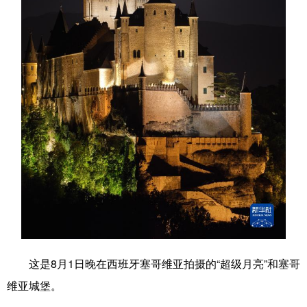
学术中国
乡村振兴
银龄
溯源中国
城市
旅游
能源
会展
彩票
娱乐
时尚
悦读
公益
一带一路
亚太网
上市公司
文化产业
地方频道
北京
天津
河北
山西
辽宁
吉林
上海
江苏
这是8月1日晚在西班牙塞哥维亚拍摄的“超级月亮”和塞哥
浙江
安徽
福建
江西
维亚城堡。