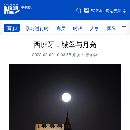
手机版
手机版
PC版本
网站无障碍
网站地图
首页
学习进行时
高层
时政
人事
国际
财
西班牙：城堡与月亮
学习进行时
高层
时政
人事
2023-08-02 10:03:55
来源： 新华网
国际
财经
网评
港澳
台湾
思客智库
全球连线
教育
科技
科创
量子
体育
文化
书画
健康
军事
访谈
视频
图片
政务
法律
中央文件
金融
汽车
食品
人居
信息化
数字经济