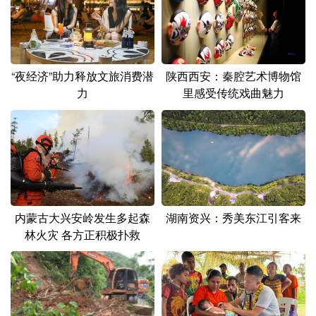
山东
河南
湖北
湖南
广东
广西
海南
重庆
四川
贵州
云南
西藏
陕西西安：秦腔艺术博物馆
“夜经济”助力释放文旅消费潜
里感受传统戏曲魅力
力
陕西
甘肃
青海
宁夏
新疆
内蒙古
黑龙江
多语种频道
English
Español
Français
عربى
湖南资兴：秀美东江引客来
内蒙古大兴安岭发生多起森
林火灾 各方正积极扑救
Русский язык
日本語
한국어
Deutsch
Português