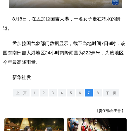
学术中国
乡村振兴
银龄
溯源中国
8月8日，在孟加拉国吉大港，一名女子走在积水的街
城市
旅游
能源
会展
道。
彩票
娱乐
时尚
悦读
孟加拉国气象部门数据显示，截至当地时间7日6时，该
公益
一带一路
亚太网
上市公司
国东南部吉大港地区24小时内降雨量为322毫米，为该地区
文化产业
今年最高降雨量。
新华社发
地方频道
上一页
1
2
3
4
5
6
7
8
下一页
北京
天津
河北
山西
辽宁
吉林
上海
江苏
【责任编辑:王雪 】
浙江
安徽
福建
江西