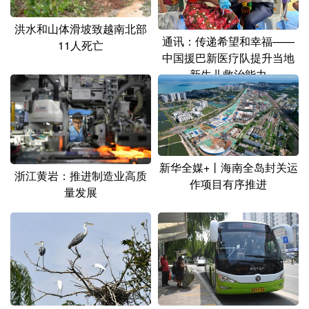
洪水和山体滑坡致越南北部
通讯：传递希望和幸福——
11人死亡
中国援巴新医疗队提升当地
新生儿救治能力
新华全媒+丨海南全岛封关运
浙江黄岩：推进制造业高质
作项目有序推进
量发展