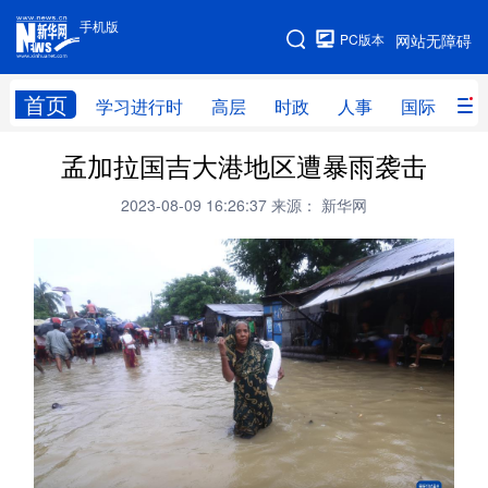
手机版
手机版
PC版本
网站无障碍
网站地图
首页
学习进行时
高层
时政
人事
国际
财
孟加拉国吉大港地区遭暴雨袭击
学习进行时
高层
时政
人事
2023-08-09 16:26:37
来源： 新华网
国际
财经
网评
港澳
台湾
思客智库
全球连线
教育
科技
科创
量子
体育
文化
书画
健康
军事
访谈
视频
图片
政务
法律
中央文件
金融
汽车
食品
人居
信息化
数字经济