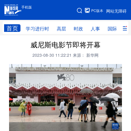
手机版
手机版
PC版本
网站无障碍
网站地图
首页
学习进行时
高层
时政
人事
国际
财
威尼斯电影节即将开幕
学习进行时
高层
时政
人事
2023-08-30 11:22:21
来源： 新华网
国际
财经
网评
港澳
台湾
思客智库
全球连线
教育
科技
科创
量子
体育
文化
书画
健康
军事
访谈
视频
图片
政务
法律
中央文件
金融
汽车
食品
人居
信息化
数字经济