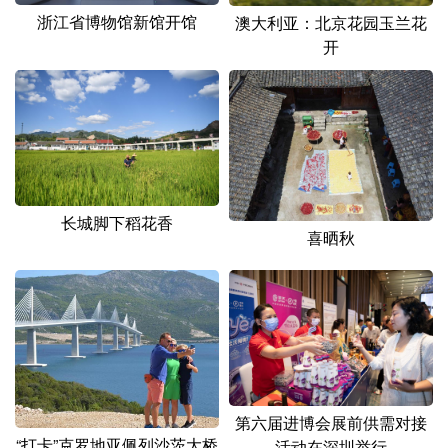
山东
河南
湖北
湖南
浙江省博物馆新馆开馆
澳大利亚：北京花园玉兰花
开
广东
广西
海南
重庆
四川
贵州
云南
西藏
陕西
甘肃
青海
宁夏
新疆
内蒙古
黑龙江
长城脚下稻花香
喜晒秋
多语种频道
English
Español
Français
عربى
Русский язык
日本語
한국어
Deutsch
Português
第六届进博会展前供需对接
“打卡”克罗地亚佩列沙茨大桥
活动在深圳举行