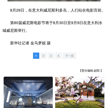
学术中国
乡村振兴
银龄
溯源中国
8月29日，在意大利威尼斯利多岛，人们站在电影宫前。
城市
旅游
能源
会展
第80届威尼斯电影节将于8月30日至9月9日在意大利水
彩票
娱乐
时尚
悦读
城威尼斯举行。
公益
一带一路
亚太网
上市公司
新华社记者 金马梦妮 摄
文化产业
1
2
3
4
下一页
地方频道
【责任编辑:赵阳 】
北京
天津
河北
山西
辽宁
吉林
上海
江苏
浙江
安徽
福建
江西