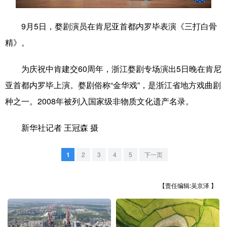
学术中国
乡村振兴
银龄
溯源中国
9月5日，婺剧演员在肯尼亚首都内罗毕表演《三打白骨
城市
旅游
能源
会展
精》。
彩票
娱乐
时尚
悦读
为庆祝中肯建交60周年，浙江婺剧专场演出5日晚在肯尼
公益
一带一路
亚太网
上市公司
亚首都内罗毕上演。婺剧俗称“金华戏”，是浙江省地方戏曲剧
种之一。2008年被列入国家级非物质文化遗产名录。
文化产业
新华社记者 王冠森 摄
地方频道
1
2
3
4
5
下一页
北京
天津
河北
山西
【责任编辑:吴京泽 】
辽宁
吉林
上海
江苏
浙江
安徽
福建
江西