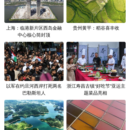
山东
河南
湖北
湖南
广东
广西
海南
重庆
四川
贵州
云南
西藏
上海：临港新片区西岛金融
贵州黄平：稻谷喜丰收
中心核心筒封顶
陕西
甘肃
青海
宁夏
新疆
内蒙古
黑龙江
多语种频道
以军在约旦河西岸打死两名
浙江寿昌古镇“好吃节”亚运主
English
Español
Français
عربى
巴勒斯坦人
题菜品亮相
Русский язык
日本語
한국어
Deutsch
Português