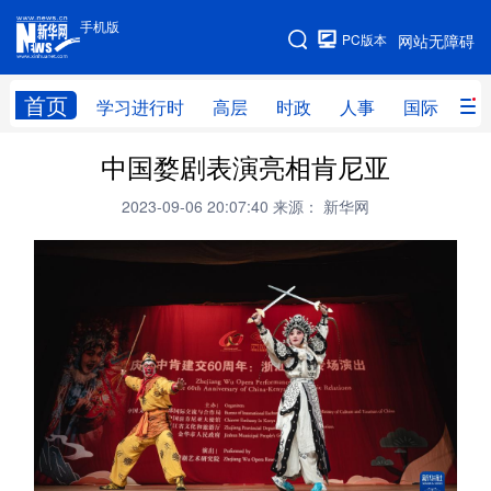
手机版
手机版
PC版本
网站无障碍
网站地图
首页
学习进行时
高层
时政
人事
国际
财
中国婺剧表演亮相肯尼亚
学习进行时
高层
时政
人事
2023-09-06 20:07:40
来源： 新华网
国际
财经
网评
港澳
台湾
思客智库
全球连线
教育
科技
科创
量子
体育
文化
书画
健康
军事
访谈
视频
图片
政务
法律
中央文件
金融
汽车
食品
人居
信息化
数字经济