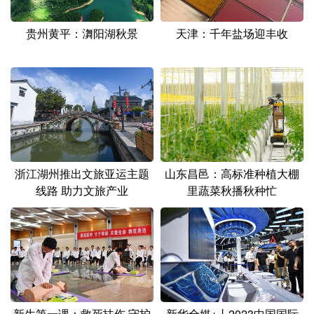
贵州黄平：㵲阳湖秋景
天津：千年盐场迎丰收
浙江湖州推出文旅亚运主题
山东昌邑：高标准种植大棚
线路 助力文旅产业
里蔬菜秋播秋种忙
新生第一课：救死扶伤 守护
新华全媒+丨2023中国国际