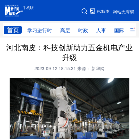
手机版
手机版
PC版本
网站无障碍
网站地图
首页
学习进行时
高层
时政
人事
国际
财
河北南皮：科技创新助力五金机电产业
学习进行时
高层
时政
人事
升级
国际
财经
网评
港澳
2023-09-12 18:15:31
来源： 新华网
台湾
思客智库
全球连线
教育
科技
科创
量子
体育
文化
书画
健康
军事
访谈
视频
图片
政务
法律
中央文件
金融
汽车
食品
人居
信息化
数字经济