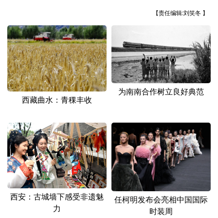
山东
河南
湖北
湖南
【责任编辑:刘笑冬 】
广东
广西
海南
重庆
四川
贵州
云南
西藏
陕西
甘肃
青海
宁夏
新疆
内蒙古
黑龙江
为南南合作树立良好典范
西藏曲水：青稞丰收
多语种频道
English
Español
Français
عربى
Русский язык
日本語
한국어
Deutsch
Português
西安：古城墙下感受非遗魅
任柯明发布会亮相中国国际
力
时装周