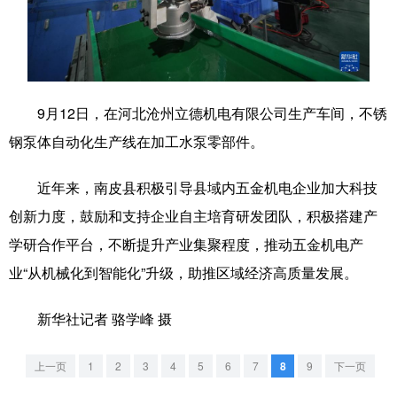
学术中国
乡村振兴
银龄
溯源中国
城市
旅游
能源
会展
彩票
娱乐
时尚
悦读
9月12日，在河北沧州立德机电有限公司生产车间，不锈
钢泵体自动化生产线在加工水泵零部件。
公益
一带一路
亚太网
上市公司
文化产业
近年来，南皮县积极引导县域内五金机电企业加大科技
创新力度，鼓励和支持企业自主培育研发团队，积极搭建产
学研合作平台，不断提升产业集聚程度，推动五金机电产
地方频道
业“从机械化到智能化”升级，助推区域经济高质量发展。
北京
天津
河北
山西
新华社记者 骆学峰 摄
辽宁
吉林
上海
江苏
浙江
安徽
福建
江西
上一页
1
2
3
4
5
6
7
8
9
下一页