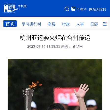
手机版
手机版
PC版本
网站无障碍
网站地图
首页
学习进行时
高层
时政
人事
国际
财
杭州亚运会火炬在台州传递
学习进行时
高层
时政
人事
2023-09-14 11:39:35
来源： 新华网
国际
财经
网评
港澳
台湾
思客智库
全球连线
教育
科技
科创
量子
体育
文化
书画
健康
军事
访谈
视频
图片
政务
法律
中央文件
金融
汽车
食品
人居
信息化
数字经济