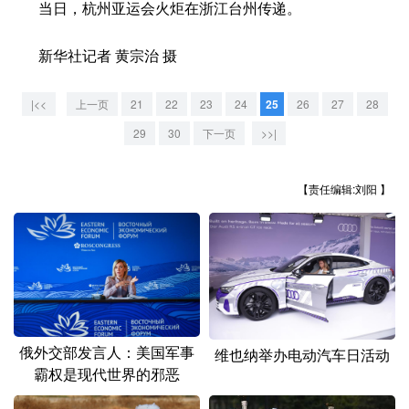
山东
河南
湖北
湖南
当日，杭州亚运会火炬在浙江台州传递。
广东
广西
海南
重庆
新华社记者 黄宗治 摄
四川
贵州
云南
西藏
|<<
上一页
21
22
23
24
25
26
27
28
陕西
甘肃
青海
宁夏
29
30
下一页
>>|
新疆
内蒙古
黑龙江
【责任编辑:刘阳 】
多语种频道
English
Español
Français
عربى
Русский язык
日本語
한국어
Deutsch
Português
俄外交部发言人：美国军事
维也纳举办电动汽车日活动
霸权是现代世界的邪恶