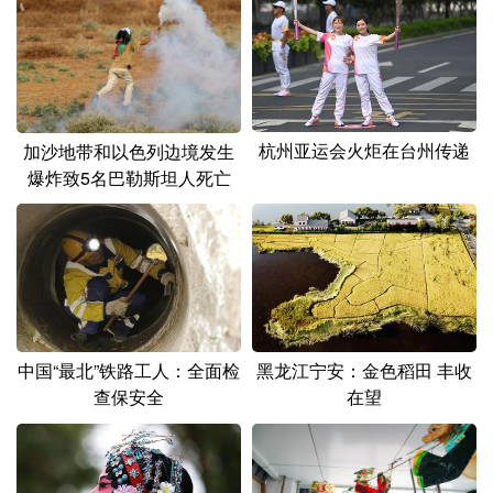
杭州亚运会火炬在台州传递
加沙地带和以色列边境发生
爆炸致5名巴勒斯坦人死亡
中国“最北”铁路工人：全面检
黑龙江宁安：金色稻田 丰收
查保安全
在望