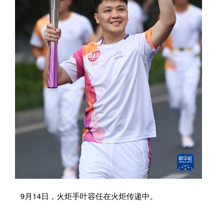
学术中国
乡村振兴
银龄
溯源中国
城市
旅游
能源
会展
彩票
娱乐
时尚
悦读
公益
一带一路
亚太网
上市公司
文化产业
地方频道
北京
天津
河北
山西
辽宁
吉林
上海
江苏
9月14日，火炬手叶容任在火炬传递中。
浙江
安徽
福建
江西