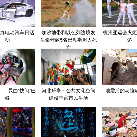
办电动汽车日活
加沙地带和以色列边境发
杭州亚运会火炬
动
生爆炸致5名巴勒斯坦人死
递
亡
——昆曲“快闪”巴
河北乐亭：公共文化空间
地震后的马拉
黎
建设丰富市民生活