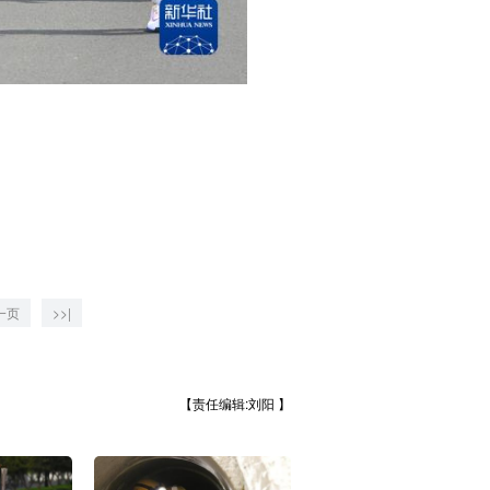
一页
>>|
【责任编辑:刘阳 】