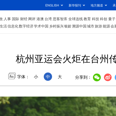
ENGLISH
新华报刊
地方频道
承
政
人事
国际
财经
网评
港澳
台湾
思客智库
全球连线
教育
科技
科创
量子
生活
信息化
数字经济
学术中国
乡村振兴
银龄
溯源中国
城市
旅游
能源
会
杭州亚运会火炬在台州
字体：
小
中
大
分享到：