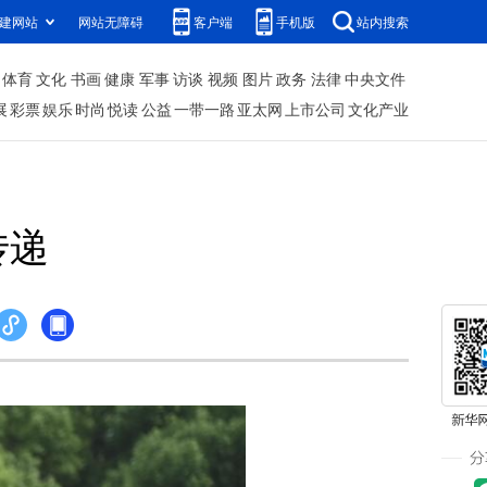
建网站
网站无障碍
客户端
手机版
站内搜索
体育
文化
书画
健康
军事
访谈
视频
图片
政务
法律
中央文件
展
彩票
娱乐
时尚
悦读
公益
一带一路
亚太网
上市公司
文化产业
传递