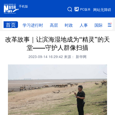
手机版
手机版
PC版本
网站无障碍
网站地图
首页
学习进行时
高层
时政
人事
国际
财
改革故事｜让滨海湿地成为“精灵”的天
学习进行时
高层
时政
人事
堂——守护人群像扫描
国际
财经
网评
港澳
2023-09-14 16:29:42
来源： 新华网
台湾
思客智库
全球连线
教育
科技
科创
量子
体育
文化
书画
健康
军事
访谈
视频
图片
政务
法律
中央文件
金融
汽车
食品
人居
信息化
数字经济