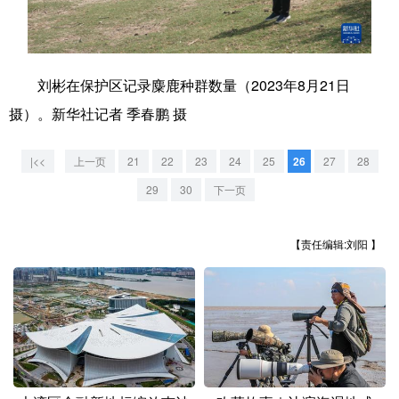
学术中国
乡村振兴
银龄
溯源中国
城市
旅游
能源
会展
刘彬在保护区记录麋鹿种群数量（2023年8月21日
彩票
娱乐
时尚
悦读
摄）。新华社记者 季春鹏 摄
公益
一带一路
亚太网
上市公司
|<<
上一页
21
22
23
24
25
26
27
28
文化产业
29
30
下一页
【责任编辑:刘阳 】
地方频道
北京
天津
河北
山西
辽宁
吉林
上海
江苏
浙江
安徽
福建
江西