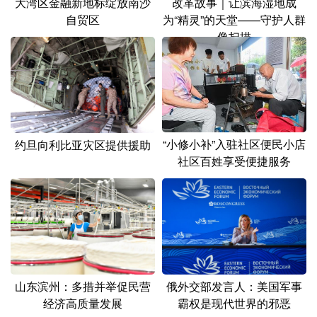
大湾区金融新地标绽放南沙
改革故事｜让滨海湿地成
山东
河南
湖北
湖南
自贸区
为“精灵”的天堂——守护人群
广东
广西
海南
重庆
像扫描
四川
贵州
云南
西藏
陕西
甘肃
青海
宁夏
新疆
内蒙古
黑龙江
“小修小补”入驻社区便民小店
约旦向利比亚灾区提供援助
社区百姓享受便捷服务
多语种频道
English
Español
Français
عربى
Русский язык
日本語
한국어
Deutsch
Português
山东滨州：多措并举促民营
俄外交部发言人：美国军事
经济高质量发展
霸权是现代世界的邪恶