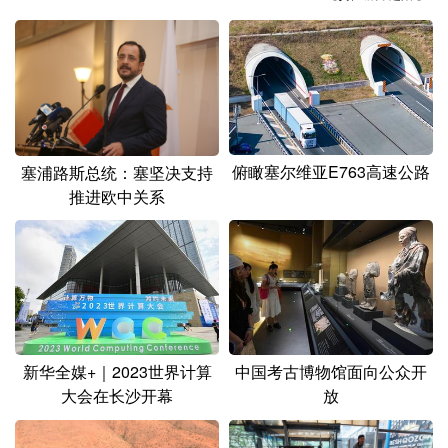
山东
河南
湖北
湖南
广东
广西
海南
重庆
四川
贵州
云南
西藏
陕西
甘肃
青海
宁夏
俯瞰塞尔维亚E763高速公路
塞浦路斯总统：塞坚决支持
新疆
内蒙古
黑龙江
推进欧中关系
多语种频道
English
Español
Français
عربى
Русский язык
日本語
한국어
新华全媒+｜2023世界计算
中国考古博物馆面向公众开
Deutsch
Português
大会在长沙开幕
放