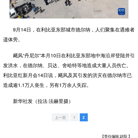
学术中国
乡村振兴
银龄
溯源中国
城市
旅游
能源
会展
9月14日，在利比亚东部城市德尔纳，人们聚集在遇难者
彩票
娱乐
时尚
悦读
遗体旁。
公益
一带一路
亚太网
上市公司
飓风“丹尼尔”本月10日在利比亚东部地中海沿岸登陆并引
文化产业
发洪水，在德尔纳、贝达、舍哈特等地造成大量人员伤亡。
利比亚红新月会14日说，飓风及其引发的洪灾在德尔纳市已
造成逾1.1万人丧生，另有1万余人失踪。
地方频道
新华社发（拉法·法赫里摄）
北京
天津
河北
山西
辽宁
吉林
上海
江苏
上一页
1
2
浙江
安徽
福建
江西
【责任编辑:赵阳 】