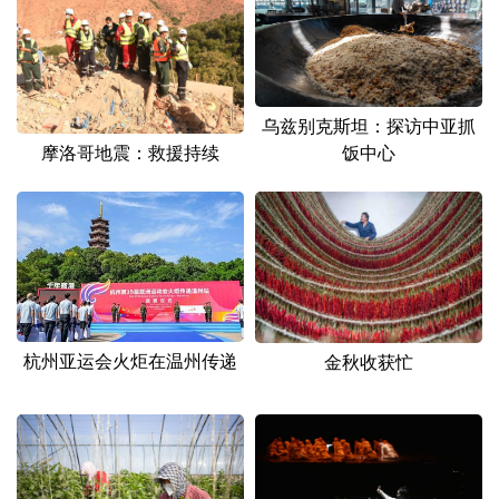
乌兹别克斯坦：探访中亚抓
饭中心
摩洛哥地震：救援持续
杭州亚运会火炬在温州传递
金秋收获忙