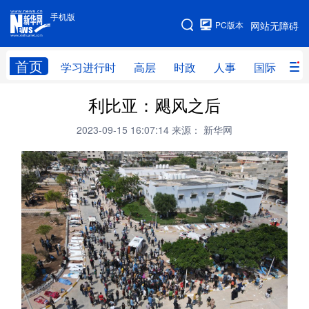
手机版
手机版
PC版本
网站无障碍
网站地图
首页
学习进行时
高层
时政
人事
国际
财
利比亚：飓风之后
学习进行时
高层
时政
人事
2023-09-15 16:07:14
来源： 新华网
国际
财经
网评
港澳
台湾
思客智库
全球连线
教育
科技
科创
量子
体育
文化
书画
健康
军事
访谈
视频
图片
政务
法律
中央文件
金融
汽车
食品
人居
信息化
数字经济