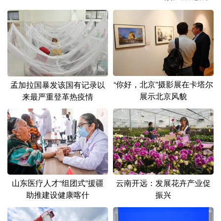
山东
河南
湖北
湖南
广东
广西
海南
重庆
四川
贵州
云南
西藏
陕西
甘肃
青海
宁夏
“你好，北京”摄影展在卡塔尔
孟加拉国暴发该国有记录以
新疆
内蒙古
黑龙江
展示北京风貌
来最严重登革热疫情
多语种频道
English
Español
Français
عربى
Русский язык
日本語
한국어
山东医疗人才“组团式”援疆
云南开远：发展花卉产业促
Deutsch
Português
助推建设健康喀什
振兴