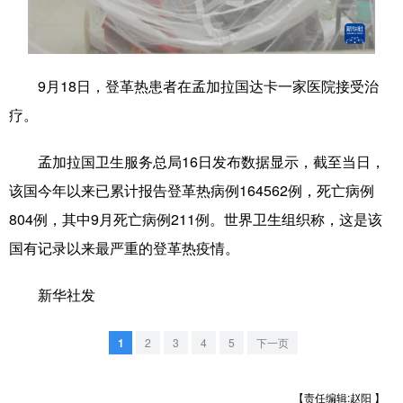
学术中国
乡村振兴
银龄
溯源中国
城市
旅游
能源
会展
9月18日，登革热患者在孟加拉国达卡一家医院接受治
彩票
娱乐
时尚
悦读
疗。
公益
一带一路
亚太网
上市公司
孟加拉国卫生服务总局16日发布数据显示，截至当日，
文化产业
该国今年以来已累计报告登革热病例164562例，死亡病例
804例，其中9月死亡病例211例。世界卫生组织称，这是该
国有记录以来最严重的登革热疫情。
地方频道
新华社发
北京
天津
河北
山西
辽宁
吉林
上海
江苏
1
2
3
4
5
下一页
浙江
安徽
福建
江西
【责任编辑:赵阳 】