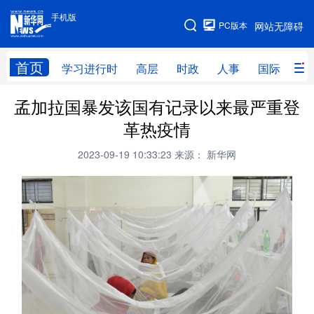
手机版
手机版
PC版本
网站无障碍
网站地图
首页
学习进行时
高层
时政
人事
国际
财
孟加拉国暴发该国有记录以来最严重登
学习进行时
高层
时政
人事
革热疫情
国际
财经
网评
港澳
2023-09-19 10:33:23
来源： 新华网
台湾
思客智库
全球连线
教育
科技
科创
量子
体育
文化
书画
健康
军事
访谈
视频
图片
政务
法律
中央文件
金融
汽车
食品
人居
信息化
数字经济