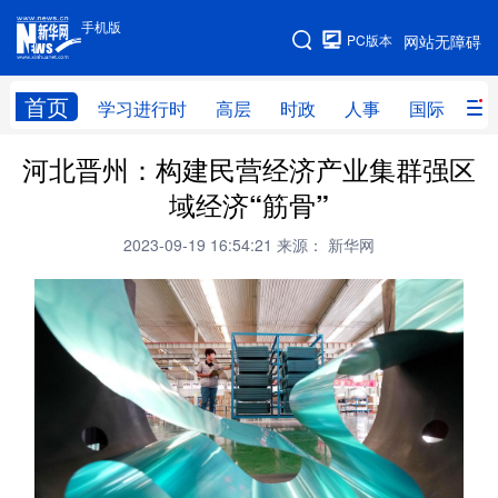
手机版
手机版
PC版本
网站无障碍
网站地图
首页
学习进行时
高层
时政
人事
国际
财
河北晋州：构建民营经济产业集群强区
学习进行时
高层
时政
人事
域经济“筋骨”
国际
财经
网评
港澳
2023-09-19 16:54:21
来源： 新华网
台湾
思客智库
全球连线
教育
科技
科创
量子
体育
文化
书画
健康
军事
访谈
视频
图片
政务
法律
中央文件
金融
汽车
食品
人居
信息化
数字经济