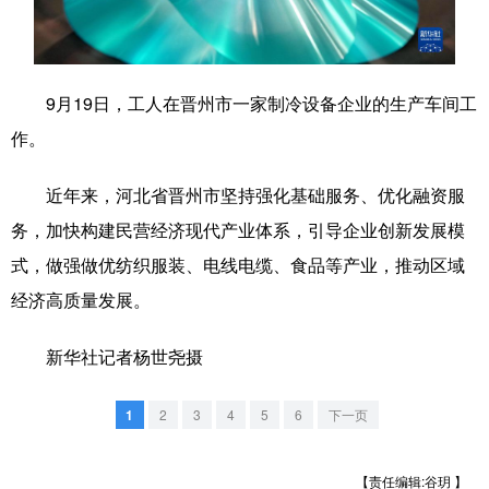
学术中国
乡村振兴
银龄
溯源中国
城市
旅游
能源
会展
9月19日，工人在晋州市一家制冷设备企业的生产车间工
彩票
娱乐
时尚
悦读
作。
公益
一带一路
亚太网
上市公司
近年来，河北省晋州市坚持强化基础服务、优化融资服
文化产业
务，加快构建民营经济现代产业体系，引导企业创新发展模
式，做强做优纺织服装、电线电缆、食品等产业，推动区域
经济高质量发展。
地方频道
新华社记者杨世尧摄
北京
天津
河北
山西
辽宁
吉林
上海
江苏
1
2
3
4
5
6
下一页
浙江
安徽
福建
江西
【责任编辑:谷玥 】