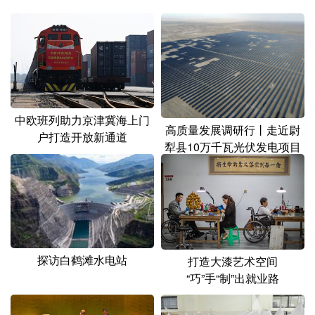
山东
河南
湖北
湖南
广东
广西
海南
重庆
四川
贵州
云南
西藏
陕西
甘肃
青海
宁夏
中欧班列助力京津冀海上门
新疆
内蒙古
黑龙江
高质量发展调研行丨走近尉
户打造开放新通道
犁县10万千瓦光伏发电项目
多语种频道
English
Español
Français
عربى
Русский язык
日本語
한국어
探访白鹤滩水电站
打造大漆艺术空间
Deutsch
Português
“巧”手“制”出就业路