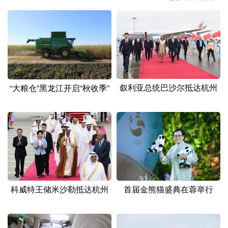
山东
河南
湖北
湖南
广东
广西
海南
重庆
四川
贵州
云南
西藏
陕西
甘肃
青海
宁夏
叙利亚总统巴沙尔抵达杭州
“大粮仓”黑龙江开启“秋收季”
新疆
内蒙古
黑龙江
多语种频道
English
Español
Français
عربى
Русский язык
日本語
한국어
科威特王储米沙勒抵达杭州
首届金熊猫盛典在蓉举行
Deutsch
Português