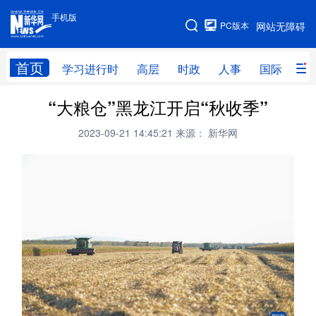
手机版
手机版
PC版本
网站无障碍
网站地图
首页
学习进行时
高层
时政
人事
国际
财
“大粮仓”黑龙江开启“秋收季”
学习进行时
高层
时政
人事
2023-09-21 14:45:21
来源： 新华网
国际
财经
网评
港澳
台湾
思客智库
全球连线
教育
科技
科创
量子
体育
文化
书画
健康
军事
访谈
视频
图片
政务
法律
中央文件
金融
汽车
食品
人居
信息化
数字经济