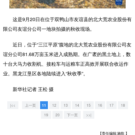
学术中国
乡村振兴
银龄
溯源中国
这是9月20日在位于双鸭山市友谊县的北大荒农业股份有
城市
旅游
能源
会展
限公司友谊分公司一地块拍摄的秋收现场。
彩票
娱乐
时尚
悦读
近日，位于“三江平原”腹地的北大荒农业股份有限公司友
公益
一带一路
亚太网
上市公司
谊分公司81.68万亩玉米进入成熟期。在广袤的黑土地上，数
文化产业
十台大马力收割机、接粒车与运粮车正高效开展联合收运作
业。黑龙江垦区各地陆续进入“秋收季”。
地方频道
新华社记者 王松 摄
北京
天津
河北
山西
|<<
上一页
11
12
13
14
15
16
17
18
辽宁
吉林
上海
江苏
19
20
下一页
>>|
浙江
安徽
福建
江西
【责任编辑:施歌 】