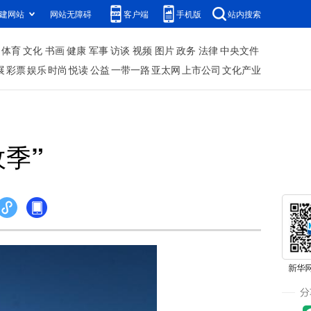
建网站
网站无障碍
客户端
手机版
站内搜索
体育
文化
书画
健康
军事
访谈
视频
图片
政务
法律
中央文件
展
彩票
娱乐
时尚
悦读
公益
一带一路
亚太网
上市公司
文化产业
收季”