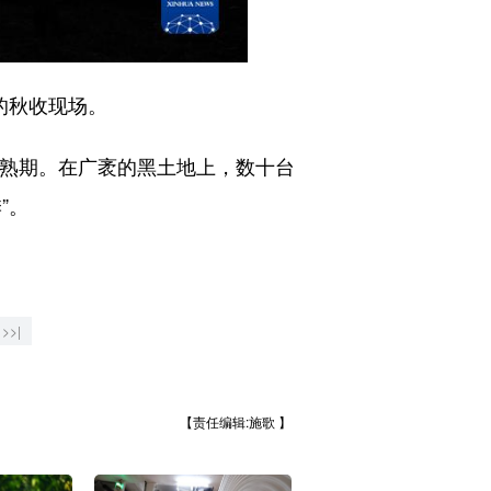
的秋收现场。
成熟期。在广袤的黑土地上，数十台
”。
>>|
【责任编辑:施歌 】