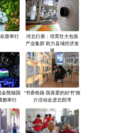
在蓉举行
河北行唐：培育壮大包装
产业集群 助力县域经济发
展
届金熊猫国
“书香铁路·我喜爱的好书”推
成都举行
介活动走进北部湾