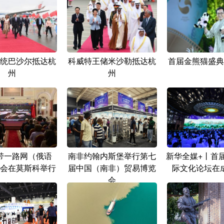
统巴沙尔抵达杭
科威特王储米沙勒抵达杭
首届金熊猫盛典
州
州
带一路网（俄语
南非约翰内斯堡举行第七
新华全媒+丨首
会在莫斯科举行
届中国（南非）贸易博览
际文化论坛在
会