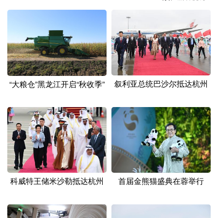
山东
河南
湖北
湖南
广东
广西
海南
重庆
四川
贵州
云南
西藏
陕西
甘肃
青海
宁夏
叙利亚总统巴沙尔抵达杭州
“大粮仓”黑龙江开启“秋收季”
新疆
内蒙古
黑龙江
多语种频道
English
Español
Français
عربى
Русский язык
日本語
한국어
科威特王储米沙勒抵达杭州
首届金熊猫盛典在蓉举行
Deutsch
Português