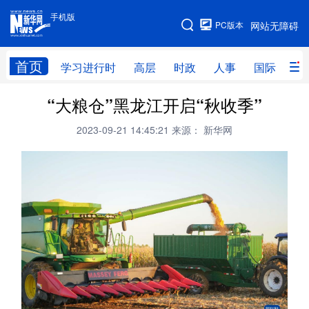
手机版
手机版
PC版本
网站无障碍
网站地图
首页
学习进行时
高层
时政
人事
国际
财
“大粮仓”黑龙江开启“秋收季”
学习进行时
高层
时政
人事
2023-09-21 14:45:21
来源： 新华网
国际
财经
网评
港澳
台湾
思客智库
全球连线
教育
科技
科创
量子
体育
文化
书画
健康
军事
访谈
视频
图片
政务
法律
中央文件
金融
汽车
食品
人居
信息化
数字经济