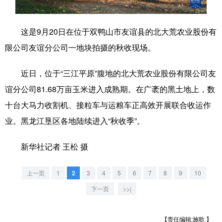
学术中国
乡村振兴
银龄
溯源中国
这是9月20日在位于双鸭山市友谊县的北大荒农业股份有
城市
旅游
能源
会展
限公司友谊分公司一地块拍摄的秋收现场。
彩票
娱乐
时尚
悦读
近日，位于“三江平原”腹地的北大荒农业股份有限公司友
公益
一带一路
亚太网
上市公司
谊分公司81.68万亩玉米进入成熟期。在广袤的黑土地上，数
文化产业
十台大马力收割机、接粒车与运粮车正高效开展联合收运作
业。黑龙江垦区各地陆续进入“秋收季”。
地方频道
新华社记者 王松 摄
北京
天津
河北
山西
上一页
1
2
3
4
5
6
7
8
9
10
辽宁
吉林
上海
江苏
下一页
>>|
浙江
安徽
福建
江西
【责任编辑:施歌 】