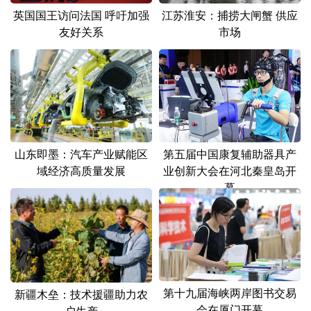
英国国王访问法国 呼吁加强
江苏淮安：捕捞大闸蟹 供应
友好关系
市场
山东即墨：汽车产业赋能区
第五届中国康复辅助器具产
域经济高质量发展
业创新大会在河北秦皇岛开
幕
第十九届海峡两岸图书交易
新疆木垒：技术援疆助力农
会在厦门开幕
户生产