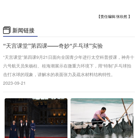
山东
河南
湖北
湖南
广东
广西
海南
重庆
【责任编辑:张欣然 】
四川
贵州
云南
西藏
新闻链接
陕西
甘肃
青海
宁夏
“天宫课堂”第四课——奇妙“乒乓球”实验
新疆
内蒙古
黑龙江
“天宫课堂”第四课9月21日面向全国青少年进行太空科普授课，神舟十
六号航天员朱杨柱、桂海潮展示在微重力环境下，用“特制”乒乓球拍
击打水球的现象，讲解水的表面张力及疏水材料结构特性。
多语种频道
2023-09-21
English
Español
Français
عربى
Русский язык
日本語
한국어
Deutsch
Português