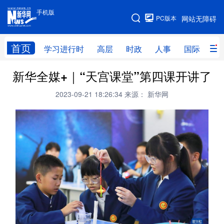
手机版
手机版
PC版本
网站无障碍
网站地图
首页
学习进行时
高层
时政
人事
国际
财
新华全媒+｜“天宫课堂”第四课开讲了
学习进行时
高层
时政
人事
2023-09-21 18:26:34
来源： 新华网
国际
财经
网评
港澳
台湾
思客智库
全球连线
教育
科技
科创
量子
体育
文化
书画
健康
军事
访谈
视频
图片
政务
法律
中央文件
金融
汽车
食品
人居
信息化
数字经济