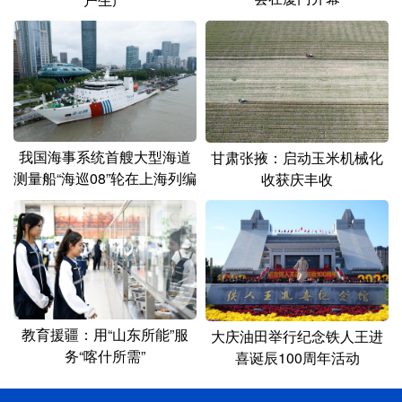
我国海事系统首艘大型海道
甘肃张掖：启动玉米机械化
测量船“海巡08”轮在上海列编
收获庆丰收
教育援疆：用“山东所能”服
大庆油田举行纪念铁人王进
务“喀什所需”
喜诞辰100周年活动