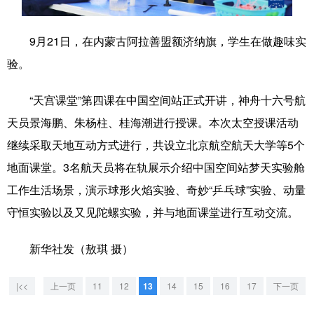
学术中国
乡村振兴
银龄
溯源中国
9月21日，在内蒙古阿拉善盟额济纳旗，学生在做趣味实
城市
旅游
能源
会展
验。
彩票
娱乐
时尚
悦读
“天宫课堂”第四课在中国空间站正式开讲，神舟十六号航
公益
一带一路
亚太网
上市公司
天员景海鹏、朱杨柱、桂海潮进行授课。本次太空授课活动
继续采取天地互动方式进行，共设立北京航空航天大学等5个
文化产业
地面课堂。3名航天员将在轨展示介绍中国空间站梦天实验舱
工作生活场景，演示球形火焰实验、奇妙“乒乓球”实验、动量
地方频道
守恒实验以及又见陀螺实验，并与地面课堂进行互动交流。
北京
天津
河北
山西
新华社发（敖琪 摄）
辽宁
吉林
上海
江苏
|<<
上一页
11
12
13
14
15
16
17
下一页
浙江
安徽
福建
江西