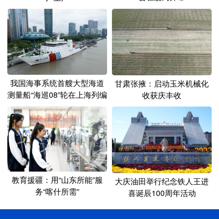
我国海事系统首艘大型海道
甘肃张掖：启动玉米机械化
测量船“海巡08”轮在上海列编
收获庆丰收
教育援疆：用“山东所能”服
大庆油田举行纪念铁人王进
务“喀什所需”
喜诞辰100周年活动