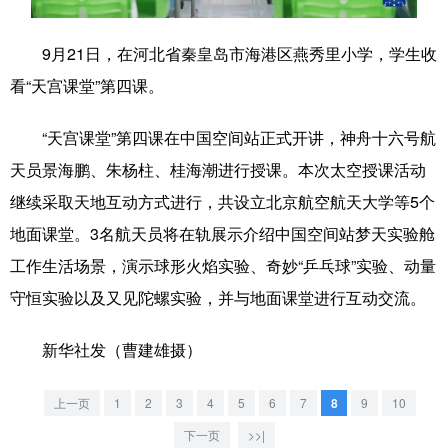
学术中国
乡村振兴
银龄
溯源中国
9月21日，在河北省秦皇岛市海港区燕秀里小学，学生收
城市
旅游
能源
会展
看“天宫课堂”第四课。
彩票
娱乐
时尚
悦读
“天宫课堂”第四课在中国空间站正式开讲，神舟十六号航
公益
一带一路
亚太网
上市公司
天员景海鹏、朱杨柱、桂海潮进行授课。本次太空授课活动
继续采取天地互动方式进行，共设立北京航空航天大学等5个
文化产业
地面课堂。3名航天员将在轨展示介绍中国空间站梦天实验舱
工作生活场景，演示球形火焰实验、奇妙“乒乓球”实验、动量
地方频道
守恒实验以及又见陀螺实验，并与地面课堂进行互动交流。
北京
天津
河北
山西
新华社发（曹建雄摄）
辽宁
吉林
上海
江苏
上一页
1
2
3
4
5
6
7
8
9
10
浙江
安徽
福建
江西
下一页
>>|