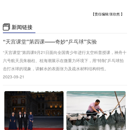
山东
河南
湖北
湖南
广东
广西
海南
重庆
【责任编辑:张欣然 】
新闻链接
四川
贵州
云南
西藏
陕西
甘肃
青海
宁夏
“天宫课堂”第四课——奇妙“乒乓球”实验
新疆
内蒙古
黑龙江
“天宫课堂”第四课9月21日面向全国青少年进行太空科普授课，神舟十
六号航天员朱杨柱、桂海潮展示在微重力环境下，用“特制”乒乓球拍
击打水球的现象，讲解水的表面张力及疏水材料结构特性。
多语种频道
2023-09-21
English
Español
Français
عربى
Русский язык
日本語
한국어
Deutsch
Português