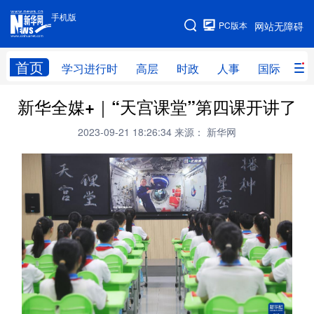
手机版
手机版
PC版本
网站无障碍
网站地图
首页
学习进行时
高层
时政
人事
国际
财
新华全媒+｜“天宫课堂”第四课开讲了
学习进行时
高层
时政
人事
2023-09-21 18:26:34
来源： 新华网
国际
财经
网评
港澳
台湾
思客智库
全球连线
教育
科技
科创
量子
体育
文化
书画
健康
军事
访谈
视频
图片
政务
法律
中央文件
金融
汽车
食品
人居
信息化
数字经济