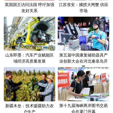
英国国王访问法国 呼吁加强
江苏淮安：捕捞大闸蟹 供应
友好关系
市场
山东即墨：汽车产业赋能区
第五届中国康复辅助器具产
域经济高质量发展
业创新大会在河北秦皇岛开
幕
第十九届海峡两岸图书交易
新疆木垒：技术援疆助力农
会在厦门开幕
户生产