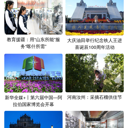
山东
河南
湖北
湖南
广东
广西
海南
重庆
四川
贵州
云南
西藏
陕西
甘肃
青海
宁夏
教育援疆：用“山东所能”服
大庆油田举行纪念铁人王进
务“喀什所需”
喜诞辰100周年活动
新疆
内蒙古
黑龙江
多语种频道
English
Español
Français
عربى
Русский язык
日本語
한국어
河南汝州：采摘石榴供佳节
新华全媒+丨第六届中国—阿
拉伯国家博览会开幕
Deutsch
Português