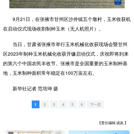
学术中国
乡村振兴
银龄
溯源中国
9月21日，在张掖市甘州区沙井镇五个墩村，玉米收获机
城市
旅游
能源
会展
在启动仪式现场收割制种玉米（无人机照片）。
彩票
娱乐
时尚
悦读
当日，甘肃省张掖市举行玉米机械化收获现场会暨甘州
公益
一带一路
亚太网
上市公司
区2023年制种玉米机械化收获开镰启动仪式，庆祝即将到来
文化产业
的第六个中国农民丰收节。张掖市是全国重要的玉米制种基
地，玉米制种面积常年稳定在100万亩左右。
地方频道
新华社记者 范培珅 摄
北京
天津
河北
山西
1
2
3
4
5
6
下一页
辽宁
吉林
上海
江苏
【责任编辑:成岚 】
浙江
安徽
福建
江西