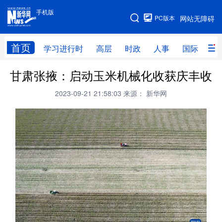
手机版
手机版
PC版本
网站无障碍
网站地图
首页
学习进行时
高层
时政
人事
国际
财
甘肃张掖：启动玉米机械化收获庆丰收
学习进行时
高层
时政
人事
2023-09-21 21:58:03
来源： 新华网
国际
财经
网评
港澳
台湾
思客智库
全球连线
教育
科技
科创
量子
体育
文化
书画
健康
军事
访谈
视频
图片
政务
法律
中央文件
金融
汽车
食品
人居
信息化
数字经济