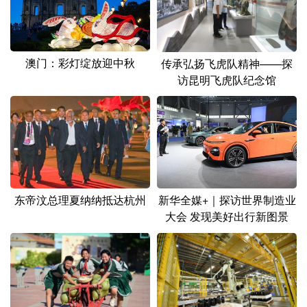
澳门：彩灯绽放迎中秋
传承弘扬飞虎队精神——探
访昆明飞虎队纪念馆
东帝汶总理夏纳纳抵达杭州
新华全媒+｜探访世界制造业
大会 发现美好出行新图景