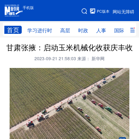
手机版
手机版
PC版本
网站无障碍
网站地图
首页
学习进行时
高层
时政
人事
国际
财
甘肃张掖：启动玉米机械化收获庆丰收
学习进行时
高层
时政
人事
2023-09-21 21:58:03
来源： 新华网
国际
财经
网评
港澳
台湾
思客智库
全球连线
教育
科技
科创
量子
体育
文化
书画
健康
军事
访谈
视频
图片
政务
法律
中央文件
金融
汽车
食品
人居
信息化
数字经济