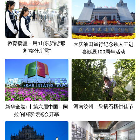
山东
河南
湖北
湖南
广东
广西
海南
重庆
四川
贵州
云南
西藏
陕西
甘肃
青海
宁夏
教育援疆：用“山东所能”服
大庆油田举行纪念铁人王进
务“喀什所需”
喜诞辰100周年活动
新疆
内蒙古
黑龙江
多语种频道
English
Español
Français
عربى
Русский язык
日本語
한국어
河南汝州：采摘石榴供佳节
新华全媒+丨第六届中国—阿
拉伯国家博览会开幕
Deutsch
Português