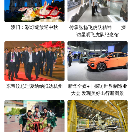
澳门：彩灯绽放迎中秋
传承弘扬飞虎队精神——探
访昆明飞虎队纪念馆
东帝汶总理夏纳纳抵达杭州
新华全媒+｜探访世界制造业
大会 发现美好出行新图景