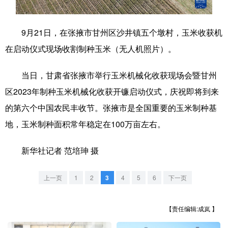
学术中国
乡村振兴
银龄
溯源中国
9月21日，在张掖市甘州区沙井镇五个墩村，玉米收获机
城市
旅游
能源
会展
在启动仪式现场收割制种玉米（无人机照片）。
彩票
娱乐
时尚
悦读
当日，甘肃省张掖市举行玉米机械化收获现场会暨甘州
公益
一带一路
亚太网
上市公司
区2023年制种玉米机械化收获开镰启动仪式，庆祝即将到来
文化产业
的第六个中国农民丰收节。张掖市是全国重要的玉米制种基
地，玉米制种面积常年稳定在100万亩左右。
地方频道
新华社记者 范培珅 摄
北京
天津
河北
山西
上一页
1
2
3
4
5
6
下一页
辽宁
吉林
上海
江苏
【责任编辑:成岚 】
浙江
安徽
福建
江西