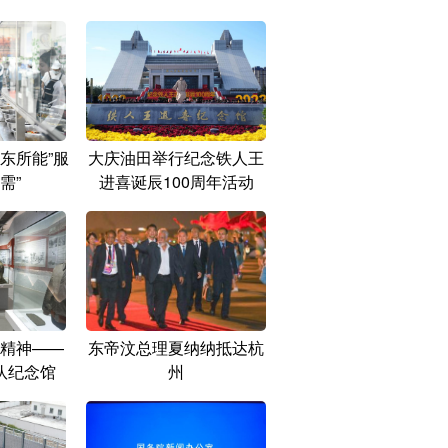
东所能”服
大庆油田举行纪念铁人王
需”
进喜诞辰100周年活动
精神——
东帝汶总理夏纳纳抵达杭
队纪念馆
州