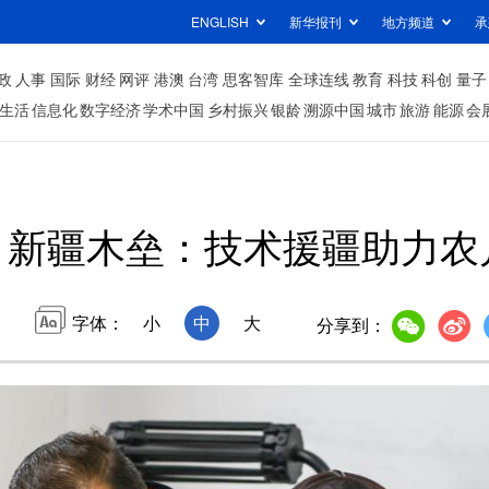
ENGLISH
新华报刊
地方频道
承
政
人事
国际
财经
网评
港澳
台湾
思客智库
全球连线
教育
科技
科创
量子
生活
信息化
数字经济
学术中国
乡村振兴
银龄
溯源中国
城市
旅游
能源
会
新疆木垒：技术援疆助力农
字体：
小
中
大
分享到：