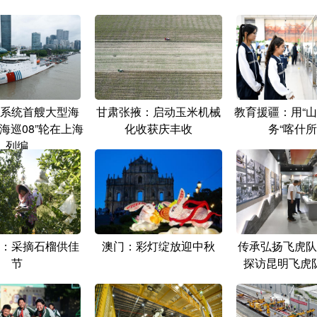
系统首艘大型海
甘肃张掖：启动玉米机械
教育援疆：用“山
海巡08”轮在上海
化收获庆丰收
务“喀什所
列编
：采摘石榴供佳
澳门：彩灯绽放迎中秋
传承弘扬飞虎队
节
探访昆明飞虎