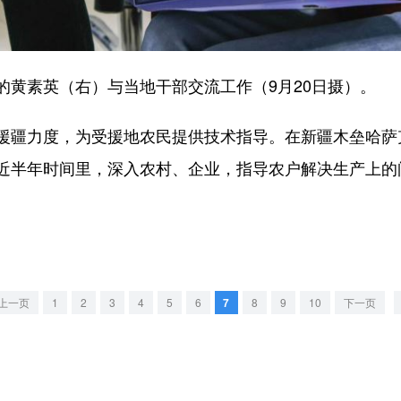
素英（右）与当地干部交流工作（9月20日摄）。
疆力度，为受援地农民提供技术指导。在新疆木垒哈萨
近半年时间里，深入农村、企业，指导农户解决生产上的
上一页
1
2
3
4
5
6
7
8
9
10
下一页