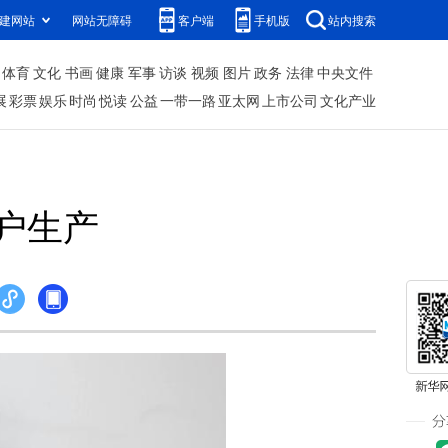
建网站
网站无障碍
客户端
手机版
站内搜索
体育
文化
书画
健康
军事
访谈
视频
图片
政务
法律
中央文件
展
彩票
娱乐
时尚
悦读
公益
一带一路
亚太网
上市公司
文化产业
户生产