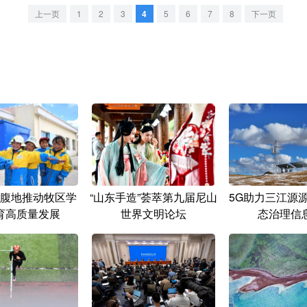
上一页
1
2
3
4
5
6
7
8
下一页
腹地推动牧区学
“山东手造”荟萃第九届尼山
5G助力三江源
育高质量发展
世界文明论坛
态治理信