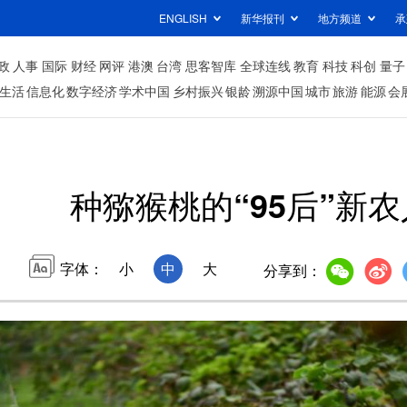
ENGLISH
新华报刊
地方频道
承
政
人事
国际
财经
网评
港澳
台湾
思客智库
全球连线
教育
科技
科创
量子
生活
信息化
数字经济
学术中国
乡村振兴
银龄
溯源中国
城市
旅游
能源
会
种猕猴桃的“95后”新农
字体：
小
中
大
分享到：