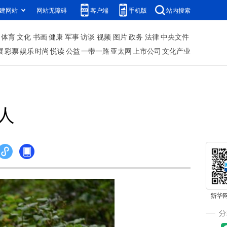
建网站
网站无障碍
客户端
手机版
站内搜索
体育
文化
书画
健康
军事
访谈
视频
图片
政务
法律
中央文件
展
彩票
娱乐
时尚
悦读
公益
一带一路
亚太网
上市公司
文化产业
人