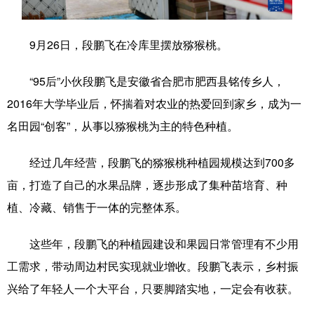
学术中国
乡村振兴
银龄
溯源中国
9月26日，段鹏飞在冷库里摆放猕猴桃。
城市
旅游
能源
会展
“95后”小伙段鹏飞是安徽省合肥市肥西县铭传乡人，
彩票
娱乐
时尚
悦读
2016年大学毕业后，怀揣着对农业的热爱回到家乡，成为一
公益
一带一路
亚太网
上市公司
名田园“创客”，从事以猕猴桃为主的特色种植。
文化产业
经过几年经营，段鹏飞的猕猴桃种植园规模达到700多
亩，打造了自己的水果品牌，逐步形成了集种苗培育、种
地方频道
植、冷藏、销售于一体的完整体系。
北京
天津
河北
山西
这些年，段鹏飞的种植园建设和果园日常管理有不少用
辽宁
吉林
上海
江苏
工需求，带动周边村民实现就业增收。段鹏飞表示，乡村振
兴给了年轻人一个大平台，只要脚踏实地，一定会有收获。
浙江
安徽
福建
江西