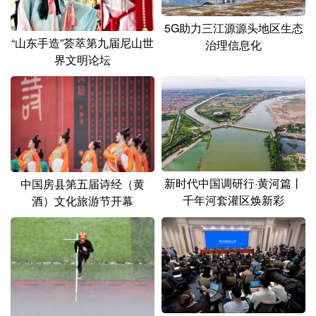
5G助力三江源源头地区生态
“山东手造”荟萃第九届尼山世
治理信息化
界文明论坛
新时代中国调研行·黄河篇丨
中国房县第五届诗经（黄
千年河套灌区焕新彩
酒）文化旅游节开幕