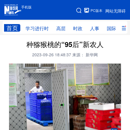
手机版
手机版
PC版本
网站无障碍
网站地图
首页
学习进行时
高层
时政
人事
国际
财
种猕猴桃的“95后”新农人
学习进行时
高层
时政
人事
2023-09-26 18:48:37
来源： 新华网
国际
财经
网评
港澳
台湾
思客智库
全球连线
教育
科技
科创
量子
体育
文化
书画
健康
军事
访谈
视频
图片
政务
法律
中央文件
金融
汽车
食品
人居
信息化
数字经济