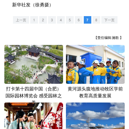
山东
河南
湖北
湖南
新华社发（徐勇摄）
广东
广西
海南
重庆
上一页
1
2
3
4
5
6
7
8
下一页
四川
贵州
云南
西藏
【责任编辑:施歌 】
陕西
甘肃
青海
宁夏
新疆
内蒙古
黑龙江
多语种频道
English
Español
Français
عربى
打卡第十四届中国（合肥）
黄河源头腹地推动牧区学前
国际园林博览会 感受园林之
教育高质量发展
Русский язык
日本語
한국어
美
Deutsch
Português