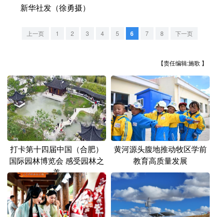
山东
河南
湖北
湖南
新华社发（徐勇摄）
广东
广西
海南
重庆
上一页
1
2
3
4
5
6
7
8
下一页
四川
贵州
云南
西藏
【责任编辑:施歌 】
陕西
甘肃
青海
宁夏
新疆
内蒙古
黑龙江
多语种频道
English
Español
Français
عربى
打卡第十四届中国（合肥）
黄河源头腹地推动牧区学前
国际园林博览会 感受园林之
教育高质量发展
Русский язык
日本語
한국어
美
Deutsch
Português