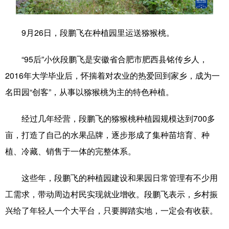
学术中国
乡村振兴
银龄
溯源中国
9月26日，段鹏飞在种植园里运送猕猴桃。
城市
旅游
能源
会展
“95后”小伙段鹏飞是安徽省合肥市肥西县铭传乡人，
彩票
娱乐
时尚
悦读
2016年大学毕业后，怀揣着对农业的热爱回到家乡，成为一
公益
一带一路
亚太网
上市公司
名田园“创客”，从事以猕猴桃为主的特色种植。
文化产业
经过几年经营，段鹏飞的猕猴桃种植园规模达到700多
亩，打造了自己的水果品牌，逐步形成了集种苗培育、种
地方频道
植、冷藏、销售于一体的完整体系。
北京
天津
河北
山西
这些年，段鹏飞的种植园建设和果园日常管理有不少用
辽宁
吉林
上海
江苏
工需求，带动周边村民实现就业增收。段鹏飞表示，乡村振
兴给了年轻人一个大平台，只要脚踏实地，一定会有收获。
浙江
安徽
福建
江西