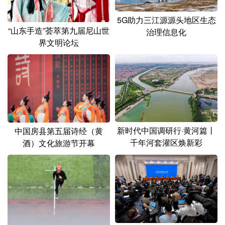
5G助力三江源源头地区生态
“山东手造”荟萃第九届尼山世
治理信息化
界文明论坛
新时代中国调研行·黄河篇丨
中国房县第五届诗经（黄
千年河套灌区焕新彩
酒）文化旅游节开幕