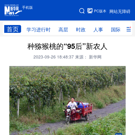
手机版
手机版
PC版本
网站无障碍
网站地图
首页
学习进行时
高层
时政
人事
国际
财
种猕猴桃的“95后”新农人
学习进行时
高层
时政
人事
2023-09-26 18:48:37
来源： 新华网
国际
财经
网评
港澳
台湾
思客智库
全球连线
教育
科技
科创
量子
体育
文化
书画
健康
军事
访谈
视频
图片
政务
法律
中央文件
金融
汽车
食品
人居
信息化
数字经济