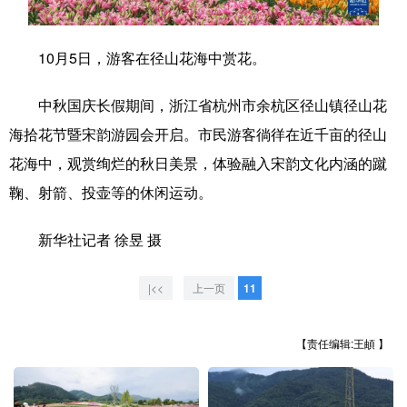
学术中国
乡村振兴
银龄
溯源中国
10月5日，游客在径山花海中赏花。
城市
旅游
能源
会展
中秋国庆长假期间，浙江省杭州市余杭区径山镇径山花
彩票
娱乐
时尚
悦读
海拾花节暨宋韵游园会开启。市民游客徜徉在近千亩的径山
公益
一带一路
亚太网
上市公司
花海中，观赏绚烂的秋日美景，体验融入宋韵文化内涵的蹴
文化产业
鞠、射箭、投壶等的休闲运动。
新华社记者 徐昱 摄
地方频道
|<<
上一页
11
北京
天津
河北
山西
辽宁
吉林
上海
江苏
【责任编辑:王頔 】
浙江
安徽
福建
江西