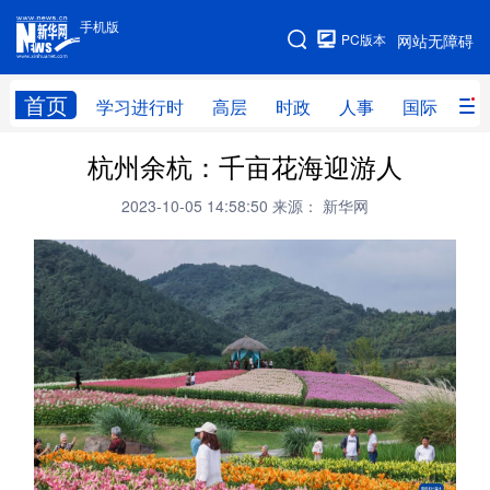
手机版
手机版
PC版本
网站无障碍
网站地图
首页
学习进行时
高层
时政
人事
国际
财
杭州余杭：千亩花海迎游人
学习进行时
高层
时政
人事
2023-10-05 14:58:50
来源： 新华网
国际
财经
网评
港澳
台湾
思客智库
全球连线
教育
科技
科创
量子
体育
文化
书画
健康
军事
访谈
视频
图片
政务
法律
中央文件
金融
汽车
食品
人居
信息化
数字经济