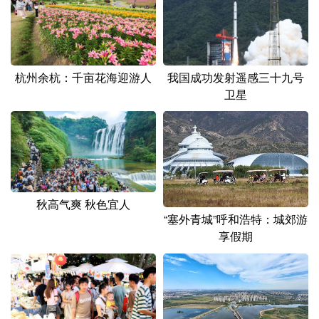
山东
河南
湖北
湖南
广东
广西
海南
重庆
四川
贵州
云南
西藏
杭州余杭：千亩花海迎游人
我国成功发射遥感三十九号
卫星
陕西
甘肃
青海
宁夏
新疆
内蒙古
黑龙江
多语种频道
秋高气爽 秋色宜人
English
Español
Français
عربى
“塞外青城”呼和浩特：城郊游
享假期
Русский язык
日本語
한국어
Deutsch
Português