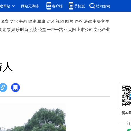
建网站
网站无障碍
客户端
手机版
站内搜索
体育
文化
书画
健康
军事
访谈
视频
图片
政务
法律
中央文件
展
彩票
娱乐
时尚
悦读
公益
一带一路
亚太网
上市公司
文化产业
游人