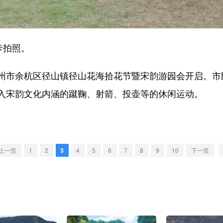
卡拍照。
市余杭区径山镇径山花海拾花节暨宋韵游园会开启。市
入宋韵文化内涵的蹴鞠、射箭、投壶等的休闲运动。
上一页
1
2
3
4
5
6
7
8
9
10
下一页