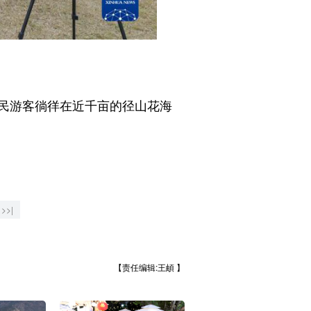
民游客徜徉在近千亩的径山花海
>>|
【责任编辑:王頔 】