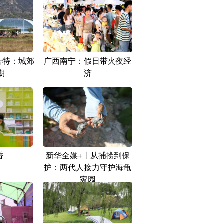
浩特：城郊
广西南宁：假日带火夜经
期
济
香
新华全媒+丨从捕捞到保
护：两代人接力守护海龟
家园