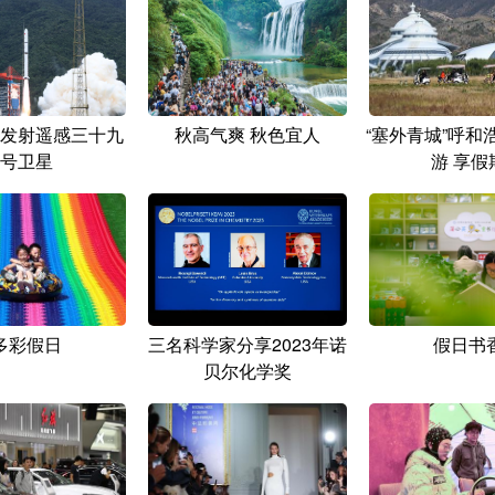
发射遥感三十九
秋高气爽 秋色宜人
“塞外青城”呼和
号卫星
游 享假
多彩假日
三名科学家分享2023年诺
假日书
贝尔化学奖