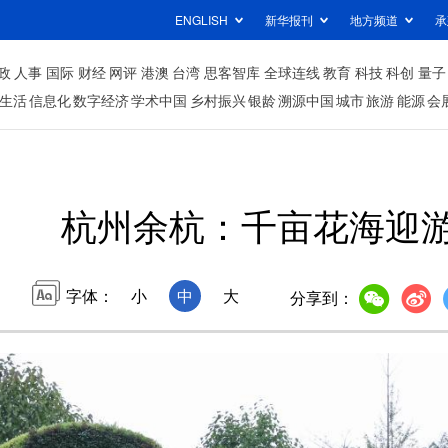
ENGLISH
新华报刊
地方频道
承
政
人事
国际
财经
网评
港澳
台湾
思客智库
全球连线
教育
科技
科创
量子
生活
信息化
数字经济
学术中国
乡村振兴
银龄
溯源中国
城市
旅游
能源
会
杭州余杭：千亩花海迎
字体：
小
中
大
分享到：