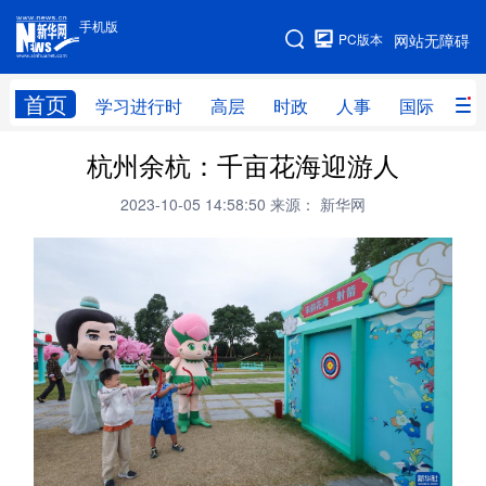
手机版
手机版
PC版本
网站无障碍
网站地图
首页
学习进行时
高层
时政
人事
国际
财
杭州余杭：千亩花海迎游人
学习进行时
高层
时政
人事
2023-10-05 14:58:50
来源： 新华网
国际
财经
网评
港澳
台湾
思客智库
全球连线
教育
科技
科创
量子
体育
文化
书画
健康
军事
访谈
视频
图片
政务
法律
中央文件
金融
汽车
食品
人居
信息化
数字经济