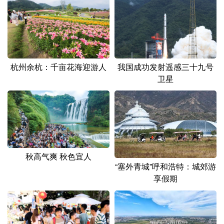
山东
河南
湖北
湖南
广东
广西
海南
重庆
四川
贵州
云南
西藏
杭州余杭：千亩花海迎游人
我国成功发射遥感三十九号
陕西
甘肃
青海
宁夏
卫星
新疆
内蒙古
黑龙江
多语种频道
English
Español
Français
عربى
秋高气爽 秋色宜人
“塞外青城”呼和浩特：城郊游
Русский язык
日本語
한국어
享假期
Deutsch
Português