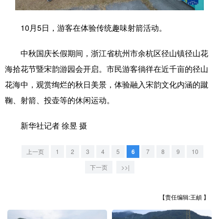
学术中国
乡村振兴
银龄
溯源中国
10月5日，游客在体验传统趣味射箭活动。
城市
旅游
能源
会展
中秋国庆长假期间，浙江省杭州市余杭区径山镇径山花
彩票
娱乐
时尚
悦读
海拾花节暨宋韵游园会开启。市民游客徜徉在近千亩的径山
公益
一带一路
亚太网
上市公司
花海中，观赏绚烂的秋日美景，体验融入宋韵文化内涵的蹴
鞠、射箭、投壶等的休闲运动。
文化产业
新华社记者 徐昱 摄
地方频道
上一页
1
2
3
4
5
6
7
8
9
10
北京
天津
河北
山西
下一页
>>|
辽宁
吉林
上海
江苏
【责任编辑:王頔 】
浙江
安徽
福建
江西