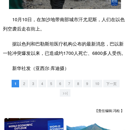
学术中国
乡村振兴
银龄
溯源中国
10月10日，在加沙地带南部城市汗尤尼斯，人们在以色
城市
旅游
能源
会展
列空袭后走在街上。
彩票
娱乐
时尚
悦读
据以色列和巴勒斯坦医疗机构公布的最新消息，巴以新
公益
一带一路
亚太网
上市公司
一轮冲突爆发以来，已造成约1700人死亡、6800多人受伤。
文化产业
新华社发（亚西尔·库迪摄）
地方频道
1
2
3
4
5
6
7
8
9
10
下一页
>>|
北京
天津
河北
山西
辽宁
吉林
上海
江苏
【责任编辑:冯粒 】
浙江
安徽
福建
江西