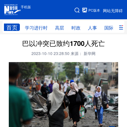
手机版
手机版
PC版本
网站无障碍
网站地图
首页
学习进行时
高层
时政
人事
国际
财
巴以冲突已致约1700人死亡
学习进行时
高层
时政
人事
2023-10-10 23:28:50
来源： 新华网
国际
财经
网评
港澳
台湾
思客智库
全球连线
教育
科技
科创
量子
体育
文化
书画
健康
军事
访谈
视频
图片
政务
法律
中央文件
金融
汽车
食品
人居
信息化
数字经济