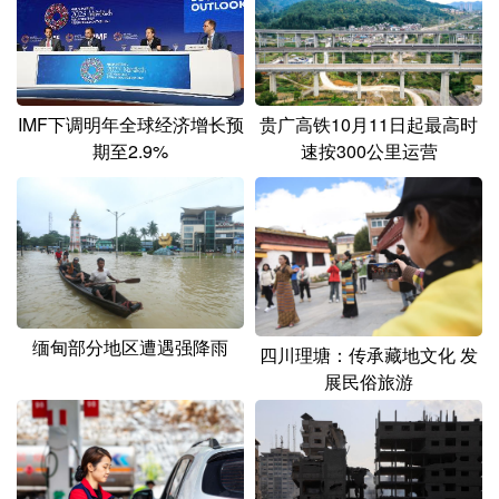
山东
河南
湖北
湖南
广东
广西
海南
重庆
四川
贵州
云南
西藏
贵广高铁10月11日起最高时
IMF下调明年全球经济增长预
陕西
甘肃
青海
宁夏
速按300公里运营
期至2.9%
新疆
内蒙古
黑龙江
多语种频道
English
Español
Français
عربى
缅甸部分地区遭遇强降雨
四川理塘：传承藏地文化 发
Русский язык
日本語
한국어
展民俗旅游
Deutsch
Português