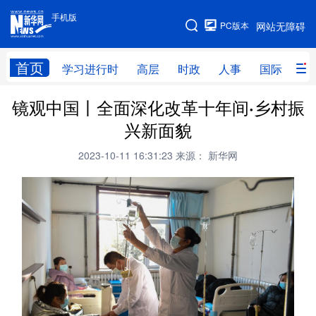
手机版
手机版
PC版本
网站无障碍
网站地图
首页
学习进行时
高层
时政
人事
国际
财
镜观中国丨全面深化改革十年间·乡村振
学习进行时
高层
时政
人事
兴新面貌
国际
财经
网评
港澳
2023-10-11 16:31:23
来源： 新华网
台湾
思客智库
全球连线
教育
科技
科创
量子
体育
文化
书画
健康
军事
访谈
视频
图片
政务
法律
中央文件
金融
汽车
食品
人居
信息化
数字经济