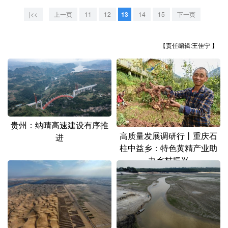
山东
河南
湖北
湖南
|<<
上一页
11
12
13
14
15
下一页
广东
广西
海南
重庆
【责任编辑:王佳宁 】
四川
贵州
云南
西藏
陕西
甘肃
青海
宁夏
新疆
内蒙古
黑龙江
贵州：纳晴高速建设有序推
多语种频道
高质量发展调研行丨重庆石
进
柱中益乡：特色黄精产业助
English
Español
Français
عربى
力乡村振兴
Русский язык
日本語
한국어
Deutsch
Português