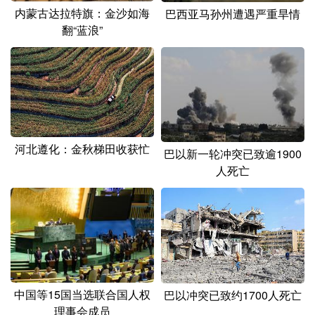
内蒙古达拉特旗：金沙如海
巴西亚马孙州遭遇严重旱情
翻“蓝浪”
河北遵化：金秋梯田收获忙
巴以新一轮冲突已致逾1900
人死亡
中国等15国当选联合国人权
巴以冲突已致约1700人死亡
理事会成员