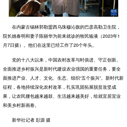
学术中国
乡村振兴
银龄
溯源中国
城市
旅游
能源
会展
在内蒙古锡林郭勒盟西乌珠穆沁旗的巴彦高勒卫生院，
彩票
娱乐
时尚
悦读
院长姚春明和妻子陈丽华为前来就诊的牧民输液（2023年1
月7日摄）。他们在这里已经工作了20个年头。
公益
一带一路
亚太网
上市公司
文化产业
党的十八大以来，中国农村改革与时俱进、守正创新。
全面推进乡村振兴是新时代建设农业强国的重要任务，要全
面推进产业、人才、文化、生态、组织“五个振兴”。新时代新
地方频道
征程，各地持续深化农村改革，扎实巩固拓展脱贫攻坚成
北京
天津
河北
山西
果，让农民腰包越来越鼓、生活越来越美好，绘就宜居宜业
和美乡村新画卷。
辽宁
吉林
上海
江苏
浙江
安徽
福建
江西
新华社记者 彭源 摄