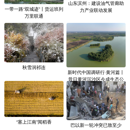
山东滨州：建设油气管廊助
一带一路“双城迹”丨货运班列
力产业联动发展
万里联通
秋雪润祁连
新时代中国调研行·黄河篇丨
昔日黄河沉沙区今成生态公
园
“塞上江南”闻稻香
巴以新一轮冲突已致至少