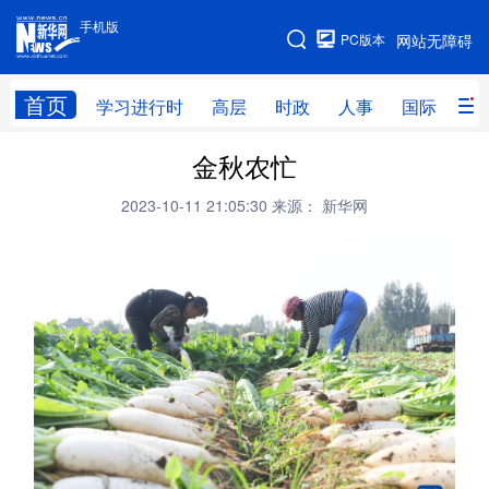
手机版
手机版
PC版本
网站无障碍
网站地图
首页
学习进行时
高层
时政
人事
国际
财
金秋农忙
学习进行时
高层
时政
人事
2023-10-11 21:05:30
来源： 新华网
国际
财经
网评
港澳
台湾
思客智库
全球连线
教育
科技
科创
量子
体育
文化
书画
健康
军事
访谈
视频
图片
政务
法律
中央文件
金融
汽车
食品
人居
信息化
数字经济