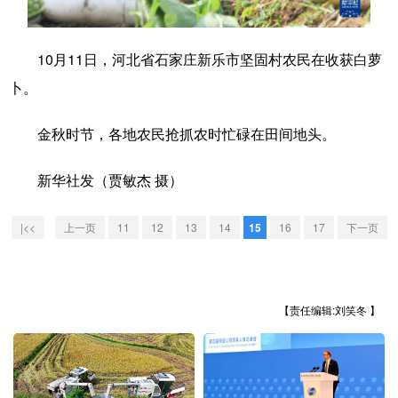
学术中国
乡村振兴
银龄
溯源中国
10月11日，河北省石家庄新乐市坚固村农民在收获白萝
城市
旅游
能源
会展
卜。
彩票
娱乐
时尚
悦读
金秋时节，各地农民抢抓农时忙碌在田间地头。
公益
一带一路
亚太网
上市公司
新华社发（贾敏杰 摄）
文化产业
|<<
上一页
11
12
13
14
15
16
17
下一页
地方频道
北京
天津
河北
山西
【责任编辑:刘笑冬 】
辽宁
吉林
上海
江苏
浙江
安徽
福建
江西