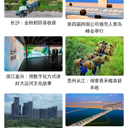
山东
河南
湖北
湖南
广东
广西
海南
重庆
长沙：金秋稻田喜收获
第四届跨国公司领导人青岛
四川
贵州
云南
西藏
峰会举行
陕西
甘肃
青海
宁夏
新疆
内蒙古
黑龙江
多语种频道
浙江嘉兴：用数字化方式讲
贵州从江：侗寨香禾糯喜获
好大运河文化故事
English
Español
Français
عربى
丰收
Русский язык
日本語
한국어
Deutsch
Português