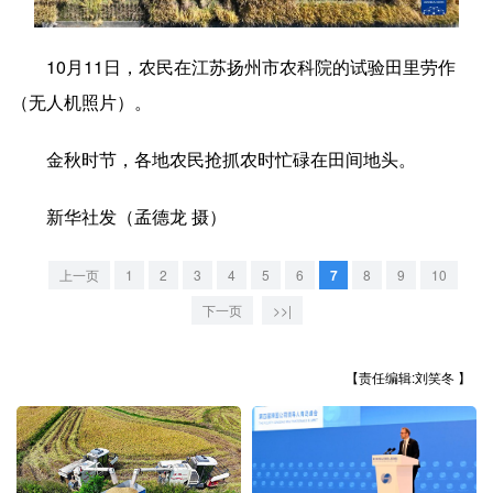
学术中国
乡村振兴
银龄
溯源中国
10月11日，农民在江苏扬州市农科院的试验田里劳作
城市
旅游
能源
会展
（无人机照片）。
彩票
娱乐
时尚
悦读
金秋时节，各地农民抢抓农时忙碌在田间地头。
公益
一带一路
亚太网
上市公司
新华社发（孟德龙 摄）
文化产业
上一页
1
2
3
4
5
6
7
8
9
10
地方频道
下一页
>>|
北京
天津
河北
山西
【责任编辑:刘笑冬 】
辽宁
吉林
上海
江苏
浙江
安徽
福建
江西