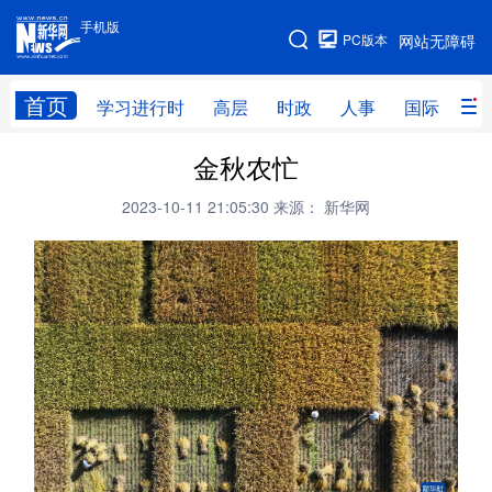
手机版
手机版
PC版本
网站无障碍
网站地图
首页
学习进行时
高层
时政
人事
国际
财
金秋农忙
学习进行时
高层
时政
人事
2023-10-11 21:05:30
来源： 新华网
国际
财经
网评
港澳
台湾
思客智库
全球连线
教育
科技
科创
量子
体育
文化
书画
健康
军事
访谈
视频
图片
政务
法律
中央文件
金融
汽车
食品
人居
信息化
数字经济