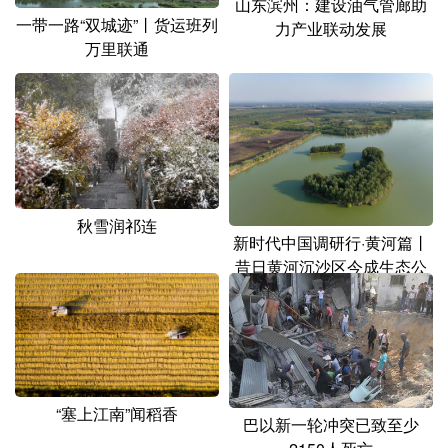
山东滨州：建设油气管廊助
一带一路“双城迹”丨货运班列
力产业联动发展
万里联通
秋雪润祁连
新时代中国调研行·黄河篇丨
昔日黄河沉沙区今成生态公
园
“塞上江南”闻稻香
巴以新一轮冲突已致至少