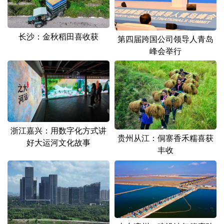
山东
河南
湖北
湖南
广东
广西
海南
重庆
长沙：金秋稻田喜收获
第四届跨国公司领导人青岛
四川
贵州
云南
西藏
峰会举行
陕西
甘肃
青海
宁夏
新疆
内蒙古
黑龙江
多语种频道
浙江嘉兴：用数字化方式讲
贵州从江：侗寨香禾糯喜获
好大运河文化故事
English
Español
Français
عربى
丰收
Русский язык
日本語
한국어
Deutsch
Português