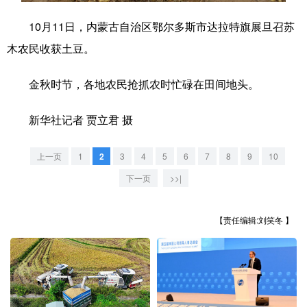
10月11日，内蒙古自治区鄂尔多斯市达拉特旗展旦召苏
学术中国
乡村振兴
银龄
溯源中国
木农民收获土豆。
城市
旅游
能源
会展
金秋时节，各地农民抢抓农时忙碌在田间地头。
彩票
娱乐
时尚
悦读
公益
一带一路
亚太网
上市公司
新华社记者 贾立君 摄
文化产业
上一页
1
2
3
4
5
6
7
8
9
10
下一页
>>|
地方频道
【责任编辑:刘笑冬 】
北京
天津
河北
山西
辽宁
吉林
上海
江苏
浙江
安徽
福建
江西