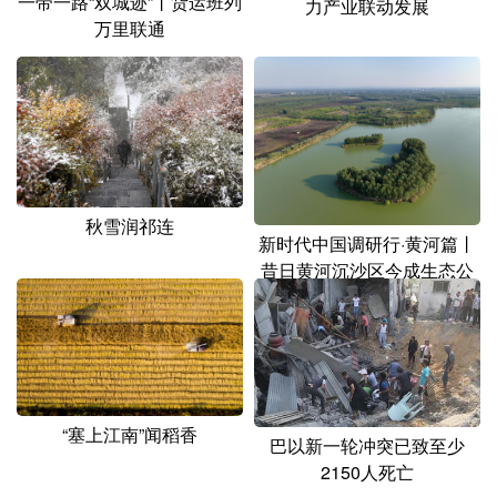
一带一路“双城迹”丨货运班列
力产业联动发展
万里联通
秋雪润祁连
新时代中国调研行·黄河篇丨
昔日黄河沉沙区今成生态公
园
“塞上江南”闻稻香
巴以新一轮冲突已致至少
2150人死亡