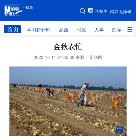
手机版
手机版
PC版本
网站无障碍
网站地图
首页
学习进行时
高层
时政
人事
国际
财
金秋农忙
学习进行时
高层
时政
人事
2023-10-11 21:05:30
来源： 新华网
国际
财经
网评
港澳
台湾
思客智库
全球连线
教育
科技
科创
量子
体育
文化
书画
健康
军事
访谈
视频
图片
政务
法律
中央文件
金融
汽车
食品
人居
信息化
数字经济