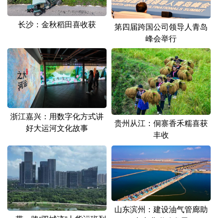
山东
河南
湖北
湖南
广东
广西
海南
重庆
长沙：金秋稻田喜收获
第四届跨国公司领导人青岛
峰会举行
四川
贵州
云南
西藏
陕西
甘肃
青海
宁夏
新疆
内蒙古
黑龙江
浙江嘉兴：用数字化方式讲
多语种频道
贵州从江：侗寨香禾糯喜获
好大运河文化故事
丰收
English
Español
Français
عربى
Русский язык
日本語
한국어
Deutsch
Português
山东滨州：建设油气管廊助