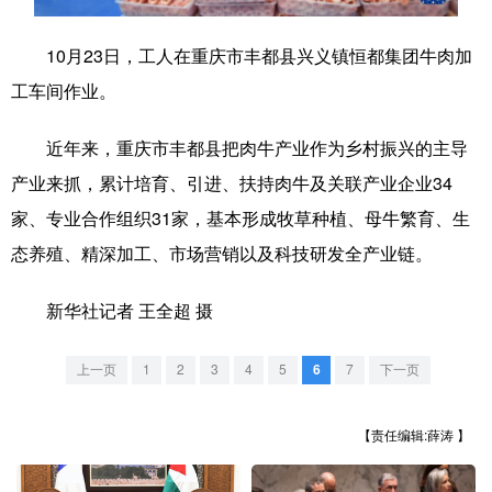
学术中国
乡村振兴
银龄
溯源中国
10月23日，工人在重庆市丰都县兴义镇恒都集团牛肉加
城市
旅游
能源
会展
工车间作业。
彩票
娱乐
时尚
悦读
近年来，重庆市丰都县把肉牛产业作为乡村振兴的主导
公益
一带一路
亚太网
上市公司
产业来抓，累计培育、引进、扶持肉牛及关联产业企业34
家、专业合作组织31家，基本形成牧草种植、母牛繁育、生
文化产业
态养殖、精深加工、市场营销以及科技研发全产业链。
地方频道
新华社记者 王全超 摄
北京
天津
河北
山西
上一页
1
2
3
4
5
6
7
下一页
辽宁
吉林
上海
江苏
【责任编辑:薛涛 】
浙江
安徽
福建
江西