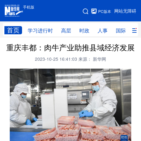
手机版
手机版
网站无障碍
PC版本
网站地图
首页
学习进行时
高层
时政
人事
国际
财
重庆丰都：肉牛产业助推县域经济发展
学习进行时
高层
时政
人事
2023-10-25 16:41:03
来源： 新华网
国际
财经
网评
港澳
台湾
思客智库
全球连线
教育
科技
科创
量子
体育
文化
书画
健康
军事
访谈
视频
图片
政务
法律
中央文件
金融
汽车
食品
人居
信息化
数字经济