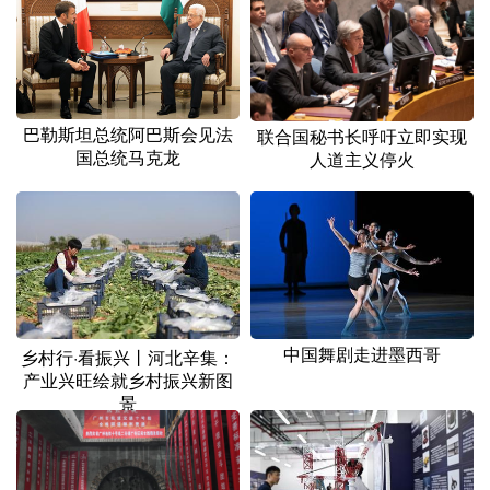
山东
河南
湖北
湖南
广东
广西
海南
重庆
四川
贵州
云南
西藏
巴勒斯坦总统阿巴斯会见法
联合国秘书长呼吁立即实现
陕西
甘肃
青海
宁夏
国总统马克龙
人道主义停火
新疆
内蒙古
黑龙江
多语种频道
English
Español
Français
عربى
中国舞剧走进墨西哥
乡村行·看振兴丨河北辛集：
Русский язык
日本語
한국어
产业兴旺绘就乡村振兴新图
景
Deutsch
Português