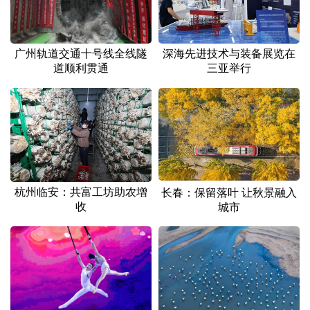
广州轨道交通十号线全线隧
深海先进技术与装备展览在
道顺利贯通
三亚举行
杭州临安：共富工坊助农增
长春：保留落叶 让秋景融入
收
城市