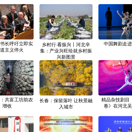
书长呼吁立即实
中国舞剧走进
乡村行·看振兴丨河北辛
道主义停火
集：产业兴旺绘就乡村振
兴新图景
：共富工坊助农
精品杂技剧目
长春：保留落叶 让秋景融
增收
卷》在河北吴
入城市