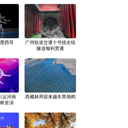
墨西哥
广州轨道交通十号线全线
隧道顺利贯通
《运河画
西藏林周迎来越冬黑颈鹤
桥首演