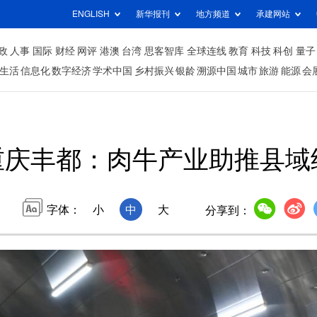
ENGLISH
新华报刊
地方频道
承建网站
政
人事
国际
财经
网评
港澳
台湾
思客智库
全球连线
教育
科技
科创
量子
生活
信息化
数字经济
学术中国
乡村振兴
银龄
溯源中国
城市
旅游
能源
会
重庆丰都：肉牛产业助推县域
字体：
小
中
大
分享到：