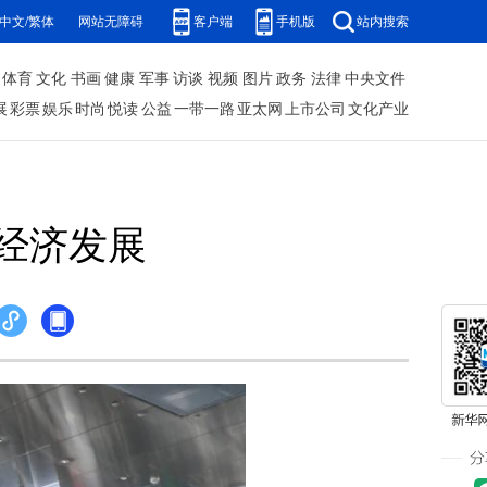
中文/繁体
网站无障碍
客户端
手机版
站内搜索
体育
文化
书画
健康
军事
访谈
视频
图片
政务
法律
中央文件
展
彩票
娱乐
时尚
悦读
公益
一带一路
亚太网
上市公司
文化产业
经济发展