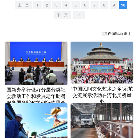
山东
河南
湖北
湖南
上一页
1
2
3
4
5
6
7
8
9
10
广东
广西
海南
重庆
下一页
>>|
四川
贵州
云南
西藏
【责任编辑:薛涛 】
陕西
甘肃
青海
宁夏
新疆
内蒙古
黑龙江
多语种频道
“中国民间文化艺术之乡”示范
国新办举行做好分层分类社
English
Español
Français
عربى
交流展示活动在河北吴桥举
会救助工作和发展老年助餐
办
服务国务院政策例行吹风会
Русский язык
日本語
한국어
Deutsch
Português