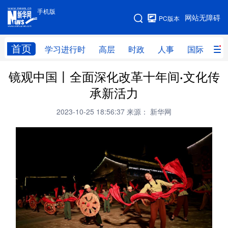
手机版
手机版
网站无障碍
PC版本
网站地图
首页
学习进行时
高层
时政
人事
国际
财
镜观中国丨全面深化改革十年间·文化传
学习进行时
高层
时政
人事
承新活力
国际
财经
网评
港澳
2023-10-25 18:56:37
来源： 新华网
台湾
思客智库
全球连线
教育
科技
科创
量子
体育
文化
书画
健康
军事
访谈
视频
图片
政务
法律
中央文件
金融
汽车
食品
人居
信息化
数字经济