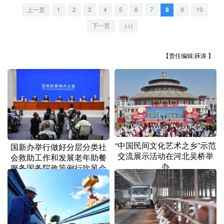
山东
河南
湖北
湖南
上一页
1
2
3
4
5
6
7
8
9
10
广东
广西
海南
重庆
下一页
>>|
四川
贵州
云南
西藏
【责任编辑:薛涛 】
陕西
甘肃
青海
宁夏
新疆
内蒙古
黑龙江
多语种频道
“中国民间文化艺术之乡”示范
English
Español
Français
عربى
国新办举行做好分层分类社
交流展示活动在河北吴桥举
会救助工作和发展老年助餐
办
Русский язык
日本語
한국어
服务国务院政策例行吹风会
Deutsch
Português