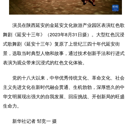
学术中国
乡村振兴
银龄
溯源中国
城市
旅游
能源
会展
演员在陕西延安的金延安文化旅游产业园区表演红色歌
舞剧《延安十三年》（2023年8月31日摄）。大型红色沉浸
彩票
娱乐
时尚
悦读
式歌舞剧《延安十三年》复原了上世纪三四十年代延安街
公益
一带一路
亚太网
上市公司
景，选取当时典型人物和故事，通过技术创新手法和行进式
文化产业
表演为观众带来沉浸式的红色文化体验。
党的十八大以来，中华优秀传统文化、革命文化、社会
地方频道
主义先进文化在新时代融会贯通、生机勃勃，深厚悠久的中
北京
天津
河北
山西
华文明展现出强大的自我发展、回应挑战、开创新局的旺盛
生命力。
辽宁
吉林
上海
江苏
浙江
安徽
福建
江西
新华社记者 邹竞一 摄