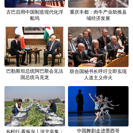
古巴启用中国制造现代化浮
重庆丰都：肉牛产业助推县
船坞
域经济发展
巴勒斯坦总统阿巴斯会见法
联合国秘书长呼吁立即实现
国总统马克龙
人道主义停火
中国舞剧走进墨西哥
乡村行·看振兴丨河北辛集：