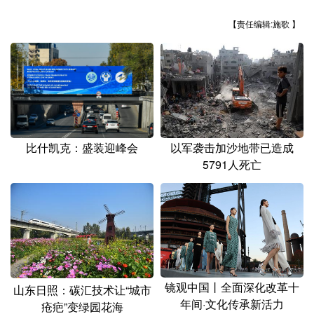
山东
河南
湖北
湖南
【责任编辑:施歌 】
广东
广西
海南
重庆
四川
贵州
云南
西藏
陕西
甘肃
青海
宁夏
新疆
内蒙古
黑龙江
比什凯克：盛装迎峰会
以军袭击加沙地带已造成
5791人死亡
多语种频道
English
Español
Français
عربى
Русский язык
日本語
한국어
Deutsch
Português
镜观中国丨全面深化改革十
山东日照：碳汇技术让“城市
年间·文化传承新活力
疮疤”变绿园花海