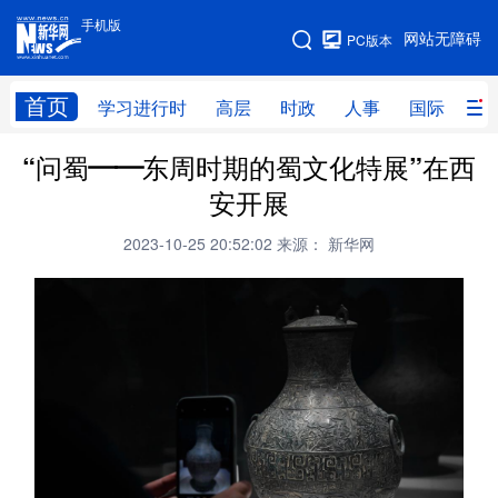
手机版
手机版
网站无障碍
PC版本
网站地图
首页
学习进行时
高层
时政
人事
国际
财
“问蜀——东周时期的蜀文化特展”在西
学习进行时
高层
时政
人事
安开展
国际
财经
网评
港澳
2023-10-25 20:52:02
来源： 新华网
台湾
思客智库
全球连线
教育
科技
科创
量子
体育
文化
书画
健康
军事
访谈
视频
图片
政务
法律
中央文件
金融
汽车
食品
人居
信息化
数字经济