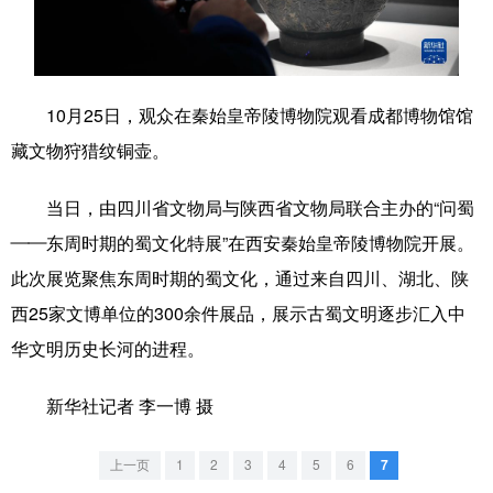
学术中国
乡村振兴
银龄
溯源中国
城市
旅游
能源
会展
10月25日，观众在秦始皇帝陵博物院观看成都博物馆馆
彩票
娱乐
时尚
悦读
藏文物狩猎纹铜壶。
公益
一带一路
亚太网
上市公司
当日，由四川省文物局与陕西省文物局联合主办的“问蜀
文化产业
——东周时期的蜀文化特展”在西安秦始皇帝陵博物院开展。
此次展览聚焦东周时期的蜀文化，通过来自四川、湖北、陕
地方频道
西25家文博单位的300余件展品，展示古蜀文明逐步汇入中
华文明历史长河的进程。
北京
天津
河北
山西
辽宁
吉林
上海
江苏
新华社记者 李一博 摄
浙江
安徽
福建
江西
上一页
1
2
3
4
5
6
7