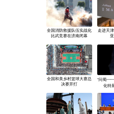
全国消防救援队伍实战化
走进天津
比武竞赛在济南闭幕
亚
全国和美乡村篮球大赛总
“问蜀—
决赛开打
化特