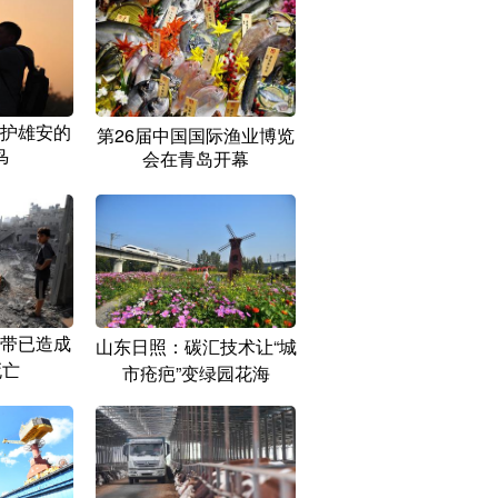
护雄安的
第26届中国国际渔业博览
鸟
会在青岛开幕
带已造成
山东日照：碳汇技术让“城
死亡
市疮疤”变绿园花海