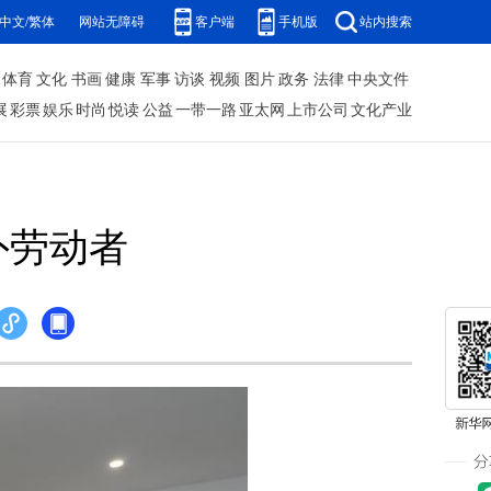
中文/繁体
网站无障碍
客户端
手机版
站内搜索
体育
文化
书画
健康
军事
访谈
视频
图片
政务
法律
中央文件
展
彩票
娱乐
时尚
悦读
公益
一带一路
亚太网
上市公司
文化产业
外劳动者