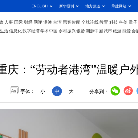
ENGLISH
新华报刊
地方频道
承建网站
政
人事
国际
财经
网评
港澳
台湾
思客智库
全球连线
教育
科技
科创
量子
生活
信息化
数字经济
学术中国
乡村振兴
银龄
溯源中国
城市
旅游
能源
会
重庆：“劳动者港湾”温暖户
字体：
小
中
大
分享到：