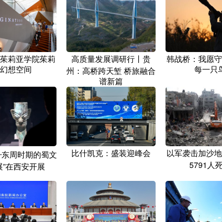
茱莉亚学院茱莉
高质量发展调研行丨贵
韩战桥：我愿守
幻想空间
每一只
州：高桥跨天堑 桥旅融合
谱新篇
比什凯克：盛装迎峰会
以军袭击加沙地
—东周时期的蜀文
5791人
展”在西安开展