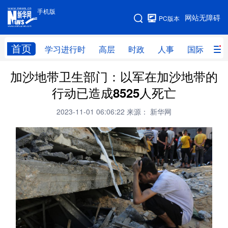
手机版
手机版
网站无障碍
PC版本
网站地图
首页
学习进行时
高层
时政
人事
国际
财
加沙地带卫生部门：以军在加沙地带的
学习进行时
高层
时政
人事
行动已造成8525人死亡
国际
财经
网评
港澳
2023-11-01 06:06:22
来源： 新华网
台湾
思客智库
全球连线
教育
科技
科创
量子
体育
文化
书画
健康
军事
访谈
视频
图片
政务
法律
中央文件
金融
汽车
食品
人居
信息化
数字经济