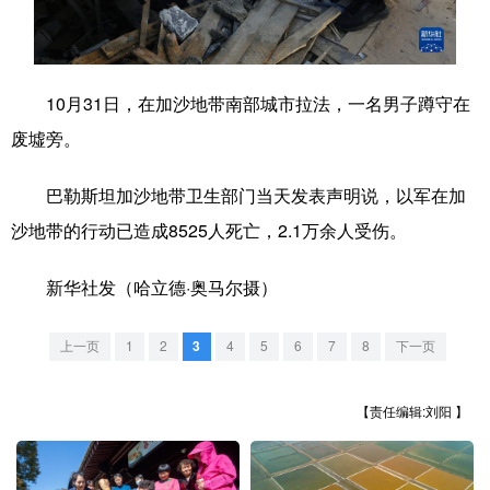
学术中国
乡村振兴
银龄
溯源中国
城市
旅游
能源
会展
10月31日，在加沙地带南部城市拉法，一名男子蹲守在
彩票
娱乐
时尚
悦读
废墟旁。
公益
一带一路
亚太网
上市公司
巴勒斯坦加沙地带卫生部门当天发表声明说，以军在加
文化产业
沙地带的行动已造成8525人死亡，2.1万余人受伤。
新华社发（哈立德·奥马尔摄）
地方频道
上一页
1
2
3
4
5
6
7
8
下一页
北京
天津
河北
山西
辽宁
吉林
上海
江苏
【责任编辑:刘阳 】
浙江
安徽
福建
江西