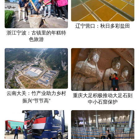
山东
河南
湖北
湖南
广东
广西
海南
重庆
辽宁营口：秋日多彩盐田
四川
贵州
云南
西藏
浙江宁波：古镇里的年糕特
色旅游
陕西
甘肃
青海
宁夏
新疆
内蒙古
黑龙江
多语种频道
English
Español
Français
عربى
云南大关：竹产业助力乡村
重庆大足积极推动大足石刻
振兴“节节高”
中小石窟保护
Русский язык
日本語
한국어
Deutsch
Português