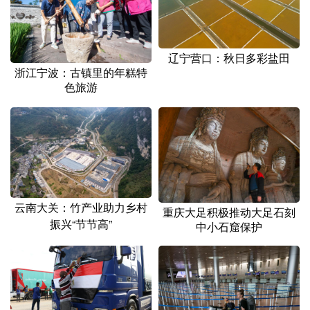
山东
河南
湖北
湖南
广东
广西
海南
重庆
辽宁营口：秋日多彩盐田
四川
贵州
云南
西藏
浙江宁波：古镇里的年糕特
色旅游
陕西
甘肃
青海
宁夏
新疆
内蒙古
黑龙江
多语种频道
English
Español
Français
عربى
云南大关：竹产业助力乡村
重庆大足积极推动大足石刻
振兴“节节高”
中小石窟保护
Русский язык
日本語
한국어
Deutsch
Português