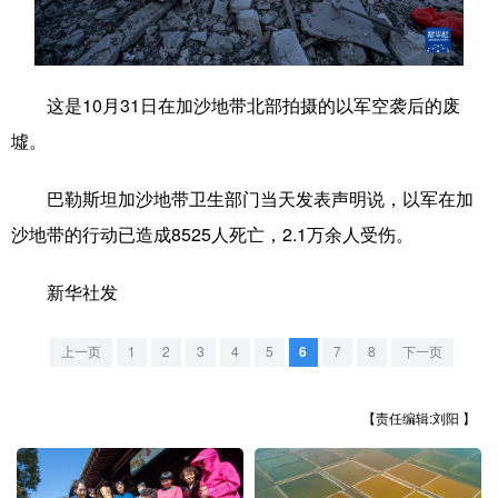
学术中国
乡村振兴
银龄
溯源中国
城市
旅游
能源
会展
这是10月31日在加沙地带北部拍摄的以军空袭后的废
彩票
娱乐
时尚
悦读
墟。
公益
一带一路
亚太网
上市公司
巴勒斯坦加沙地带卫生部门当天发表声明说，以军在加
文化产业
沙地带的行动已造成8525人死亡，2.1万余人受伤。
新华社发
地方频道
上一页
1
2
3
4
5
6
7
8
下一页
北京
天津
河北
山西
辽宁
吉林
上海
江苏
【责任编辑:刘阳 】
浙江
安徽
福建
江西