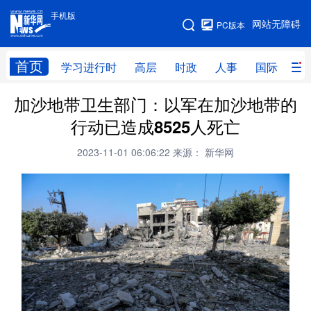
手机版
手机版
网站无障碍
PC版本
网站地图
首页
学习进行时
高层
时政
人事
国际
财
加沙地带卫生部门：以军在加沙地带的
学习进行时
高层
时政
人事
行动已造成8525人死亡
国际
财经
网评
港澳
2023-11-01 06:06:22
来源： 新华网
台湾
思客智库
全球连线
教育
科技
科创
量子
体育
文化
书画
健康
军事
访谈
视频
图片
政务
法律
中央文件
金融
汽车
食品
人居
信息化
数字经济