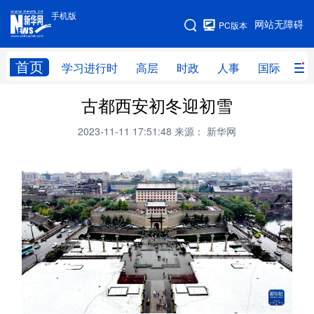
手机版
手机版
网站无障碍
PC版本
网站地图
首页
学习进行时
高层
时政
人事
国际
财
古都西安初冬迎初雪
学习进行时
高层
时政
人事
2023-11-11 17:51:48
来源： 新华网
国际
财经
网评
港澳
台湾
思客智库
全球连线
教育
科技
科创
量子
体育
文化
书画
健康
军事
访谈
视频
图片
政务
法律
中央文件
金融
汽车
食品
人居
信息化
数字经济