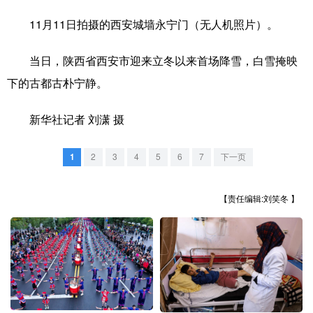
11月11日拍摄的西安城墙永宁门（无人机照片）。
学术中国
乡村振兴
银龄
溯源中国
城市
旅游
能源
会展
当日，陕西省西安市迎来立冬以来首场降雪，白雪掩映
下的古都古朴宁静。
彩票
娱乐
时尚
悦读
公益
一带一路
亚太网
上市公司
新华社记者 刘潇 摄
文化产业
1
2
3
4
5
6
7
下一页
地方频道
【责任编辑:刘笑冬 】
北京
天津
河北
山西
辽宁
吉林
上海
江苏
浙江
安徽
福建
江西