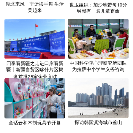
山东
河南
湖北
湖南
湖北来凤：非遗摆手舞 生活
世卫组织：加沙地带每10分
美起来
钟就有一名儿童丧命
广东
广西
海南
重庆
四川
贵州
云南
西藏
陕西
甘肃
青海
宁夏
新疆
内蒙古
黑龙江
中国科学院心理研究所团队
四季看新疆之走进口岸看新
为拉萨中小学生义务咨询
疆丨新疆自贸区喀什片区揭
多语种频道
牌 首批35家企业入驻
English
Español
Français
عربى
Русский язык
日本語
한국어
Deutsch
Português
探访韩国滨海城市釜山
童话云和木制玩具节开幕