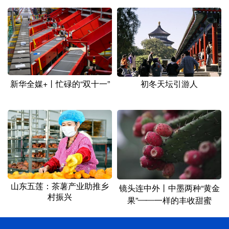
初冬天坛引游人
新华全媒+丨忙碌的“双十一”
山东五莲：茶薯产业助推乡
镜头连中外丨中墨两种“黄金
村振兴
果”——一样的丰收甜蜜