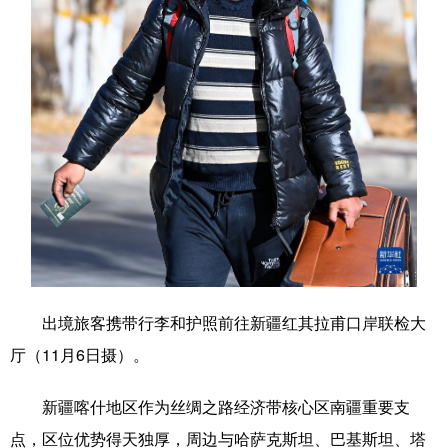
学术中国
乡村振兴
银龄
溯源中国
城市
旅游
能源
会展
彩票
娱乐
时尚
悦读
公益
一带一路
亚太网
上市公司
文化产业
地方频道
出境旅客携带行李和护照前往新疆红其拉甫口岸联检大
北京
天津
河北
山西
厅（11月6日摄）。
辽宁
吉林
上海
江苏
新疆喀什地区作为丝绸之路经济带核心区南疆重要支
浙江
安徽
福建
江西
点，区位优势得天独厚，周边与哈萨克斯坦、巴基斯坦、塔