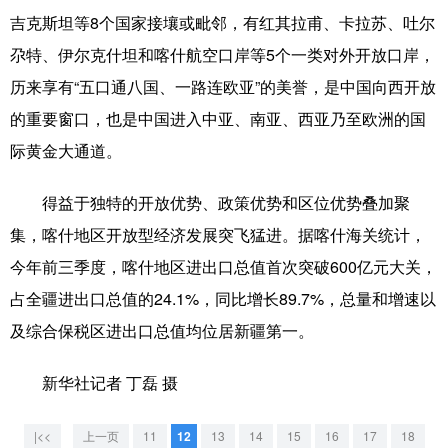
山东
河南
湖北
湖南
吉克斯坦等8个国家接壤或毗邻，有红其拉甫、卡拉苏、吐尔
广东
广西
海南
重庆
尕特、伊尔克什坦和喀什航空口岸等5个一类对外开放口岸，
历来享有“五口通八国、一路连欧亚”的美誉，是中国向西开放
四川
贵州
云南
西藏
的重要窗口，也是中国进入中亚、南亚、西亚乃至欧洲的国
陕西
甘肃
青海
宁夏
际黄金大通道。
新疆
内蒙古
黑龙江
得益于独特的开放优势、政策优势和区位优势叠加聚
集，喀什地区开放型经济发展突飞猛进。据喀什海关统计，
多语种频道
今年前三季度，喀什地区进出口总值首次突破600亿元大关，
English
Español
Français
عربى
占全疆进出口总值的24.1%，同比增长89.7%，总量和增速以
及综合保税区进出口总值均位居新疆第一。
Русский язык
日本語
한국어
Deutsch
Português
新华社记者 丁磊 摄
|<<
上一页
11
12
13
14
15
16
17
18