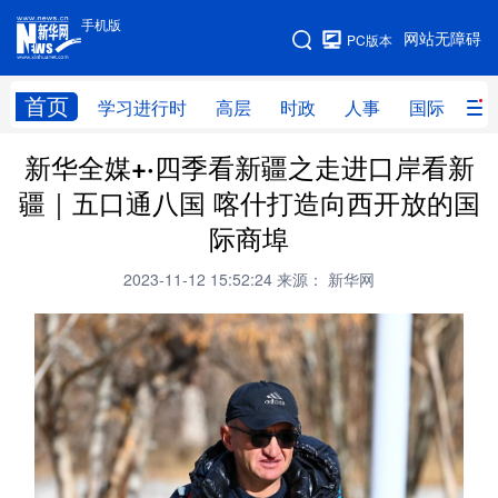
手机版
手机版
网站无障碍
PC版本
网站地图
首页
学习进行时
高层
时政
人事
国际
财
新华全媒+·四季看新疆之走进口岸看新
学习进行时
高层
时政
人事
疆｜五口通八国 喀什打造向西开放的国
国际
财经
网评
港澳
际商埠
台湾
思客智库
全球连线
教育
2023-11-12 15:52:24
来源： 新华网
科技
科创
量子
体育
文化
书画
健康
军事
访谈
视频
图片
政务
法律
中央文件
金融
汽车
食品
人居
信息化
数字经济