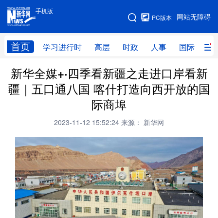
手机版
手机版
网站无障碍
PC版本
网站地图
首页
学习进行时
高层
时政
人事
国际
财
新华全媒+·四季看新疆之走进口岸看新
学习进行时
高层
时政
人事
疆｜五口通八国 喀什打造向西开放的国
国际
财经
网评
港澳
际商埠
台湾
思客智库
全球连线
教育
2023-11-12 15:52:24
来源： 新华网
科技
科创
量子
体育
文化
书画
健康
军事
访谈
视频
图片
政务
法律
中央文件
金融
汽车
食品
人居
信息化
数字经济