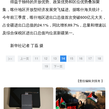
山东
河南
湖北
湖南
得益于独特的开放优势、政策优势和区位优势叠加聚
集，喀什地区开放型经济发展突飞猛进。据喀什海关统计，
广东
广西
海南
重庆
今年前三季度，喀什地区进出口总值首次突破600亿元大关，
四川
贵州
云南
西藏
占全疆进出口总值的24.1%，同比增长89.7%，总量和增速以
陕西
甘肃
青海
宁夏
及综合保税区进出口总值均位居新疆第一。
新疆
内蒙古
黑龙江
新华社记者 丁磊 摄
|<<
上一页
11
12
13
14
15
16
17
18
多语种频道
19
下一页
English
Español
Français
عربى
【责任编辑:刘笑冬 】
Русский язык
日本語
한국어
Deutsch
Português