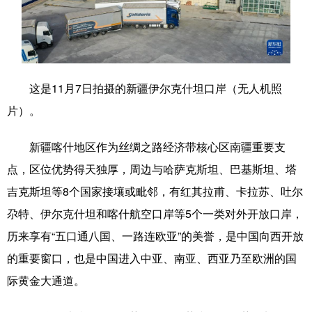
学术中国
乡村振兴
银龄
溯源中国
城市
旅游
能源
会展
彩票
娱乐
时尚
悦读
这是11月7日拍摄的新疆伊尔克什坦口岸（无人机照
片）。
公益
一带一路
亚太网
上市公司
文化产业
新疆喀什地区作为丝绸之路经济带核心区南疆重要支
点，区位优势得天独厚，周边与哈萨克斯坦、巴基斯坦、塔
吉克斯坦等8个国家接壤或毗邻，有红其拉甫、卡拉苏、吐尔
地方频道
尕特、伊尔克什坦和喀什航空口岸等5个一类对外开放口岸，
北京
天津
河北
山西
历来享有“五口通八国、一路连欧亚”的美誉，是中国向西开放
辽宁
吉林
上海
江苏
的重要窗口，也是中国进入中亚、南亚、西亚乃至欧洲的国
际黄金大通道。
浙江
安徽
福建
江西