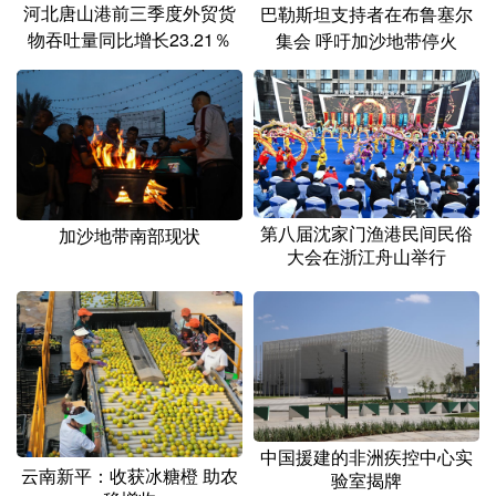
河北唐山港前三季度外贸货
巴勒斯坦支持者在布鲁塞尔
物吞吐量同比增长23.21％
集会 呼吁加沙地带停火
第八届沈家门渔港民间民俗
加沙地带南部现状
大会在浙江舟山举行
中国援建的非洲疾控中心实
云南新平：收获冰糖橙 助农
验室揭牌