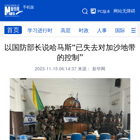
手机版
手机版
网站无障碍
PC版本
网站地图
首页
学习进行时
高层
时政
人事
国际
财
以国防部长说哈马斯“已失去对加沙地带
学习进行时
高层
时政
人事
的控制”
国际
财经
网评
港澳
2023-11-15 06:14:37
来源： 新华网
台湾
思客智库
全球连线
教育
科技
科创
量子
体育
文化
书画
健康
军事
访谈
视频
图片
政务
法律
中央文件
金融
汽车
食品
人居
信息化
数字经济