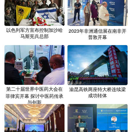
山东
河南
湖北
湖南
广东
广西
海南
重庆
四川
贵州
云南
西藏
以色列军方宣布控制加沙哈
2023年非洲通信展在南非开
马斯宪兵总部
普敦开幕
陕西
甘肃
青海
宁夏
新疆
内蒙古
黑龙江
多语种频道
English
Español
Français
عربى
第二十届世界中医药大会在
渝昆高铁两座特大桥连续梁
成功转体
菲律宾开幕 探讨中医药传承
Русский язык
日本語
한국어
与创新
Deutsch
Português