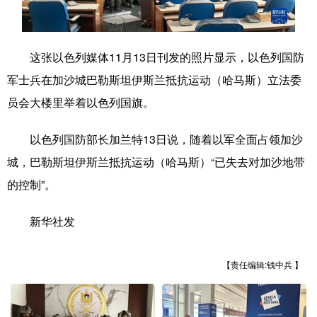
学术中国
乡村振兴
银龄
溯源中国
这张以色列媒体11月13日刊发的照片显示，以色列国防
城市
旅游
能源
会展
军士兵在加沙城巴勒斯坦伊斯兰抵抗运动（哈马斯）立法委
彩票
娱乐
时尚
悦读
员会大楼里举着以色列国旗。
公益
一带一路
亚太网
上市公司
以色列国防部长加兰特13日说，随着以军全面占领加沙
文化产业
城，巴勒斯坦伊斯兰抵抗运动（哈马斯）“已失去对加沙地带
的控制”。
地方频道
新华社发
北京
天津
河北
山西
辽宁
吉林
上海
江苏
【责任编辑:钱中兵 】
浙江
安徽
福建
江西