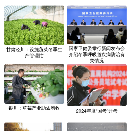
山东
河南
湖北
湖南
广东
广西
海南
重庆
四川
贵州
云南
西藏
陕西
甘肃
青海
宁夏
国家卫健委举行新闻发布会
甘肃泾川：设施蔬菜冬季生
新疆
内蒙古
黑龙江
介绍冬季呼吸道疾病防治有
产管理忙
关情况
多语种频道
English
Español
Français
عربى
Русский язык
日本語
한국어
银川：草莓产业助农增收
Deutsch
Português
2024年度“国考”开考