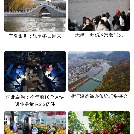
天津：海鸥翔集老码头
宁夏银川：乐享冬日周末
浙江建德举办传统赶集盛会
河北白沟：今年前10个月快
递业务量达2.2亿件