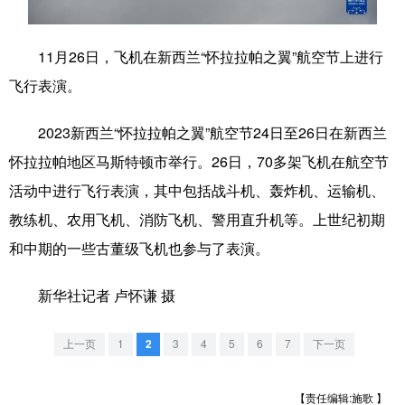
学术中国
乡村振兴
银龄
溯源中国
11月26日，飞机在新西兰“怀拉拉帕之翼”航空节上进行
城市
旅游
能源
会展
飞行表演。
彩票
娱乐
时尚
悦读
2023新西兰“怀拉拉帕之翼”航空节24日至26日在新西兰
公益
一带一路
亚太网
上市公司
怀拉拉帕地区马斯特顿市举行。26日，70多架飞机在航空节
文化产业
活动中进行飞行表演，其中包括战斗机、轰炸机、运输机、
教练机、农用飞机、消防飞机、警用直升机等。上世纪初期
和中期的一些古董级飞机也参与了表演。
地方频道
新华社记者 卢怀谦 摄
北京
天津
河北
山西
辽宁
吉林
上海
江苏
上一页
1
2
3
4
5
6
7
下一页
浙江
安徽
福建
江西
【责任编辑:施歌 】