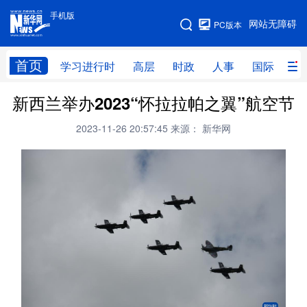
手机版
手机版
网站无障碍
PC版本
网站地图
首页
学习进行时
高层
时政
人事
国际
财
新西兰举办2023“怀拉拉帕之翼”航空节
学习进行时
高层
时政
人事
2023-11-26 20:57:45
来源： 新华网
国际
财经
网评
港澳
台湾
思客智库
全球连线
教育
科技
科创
量子
体育
文化
书画
健康
军事
访谈
视频
图片
政务
法律
中央文件
金融
汽车
食品
人居
信息化
数字经济