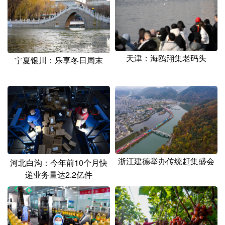
天津：海鸥翔集老码头
宁夏银川：乐享冬日周末
浙江建德举办传统赶集盛会
河北白沟：今年前10个月快
递业务量达2.2亿件