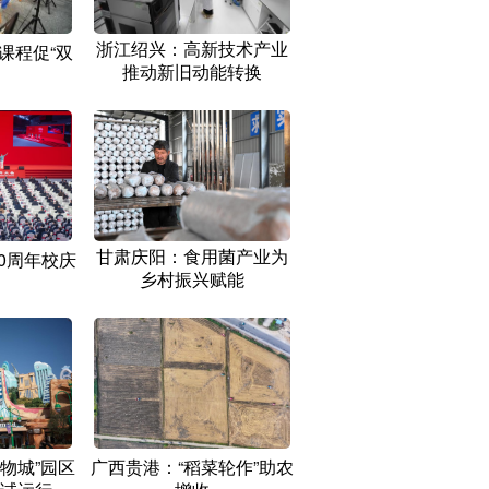
浙江绍兴：高新技术产业
课程促“双
推动新旧动能转换
甘肃庆阳：食用菌产业为
0周年校庆
乡村振兴赋能
物城”园区
广西贵港：“稻菜轮作”助农