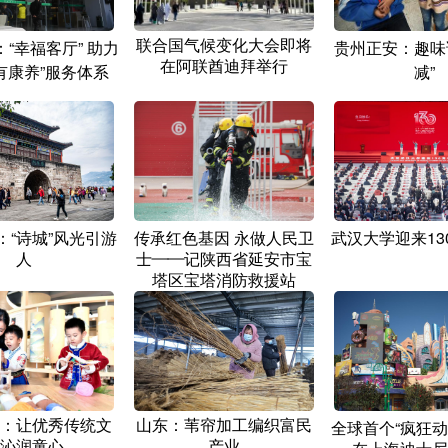
联合国气候变化大会即将
“幸福客厅” 助力
贵州正安：趣味
在阿联酋迪拜举行
有康养”服务体系
减”
：“诗城”风光引游
传承红色基因 永做人民卫
武汉大学迎来13
人
士——记陕西省延安市宝
塔区宝塔消防救援站
：让优秀传统文
山东：苇帘加工编织富民
全球首个“疯狂动
沁润童心
产业