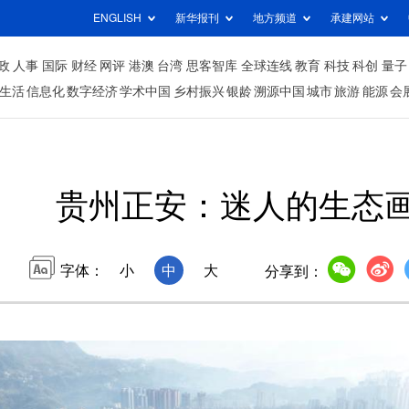
ENGLISH
新华报刊
地方频道
承建网站
政
人事
国际
财经
网评
港澳
台湾
思客智库
全球连线
教育
科技
科创
量子
生活
信息化
数字经济
学术中国
乡村振兴
银龄
溯源中国
城市
旅游
能源
会
贵州正安：迷人的生态
字体：
小
中
大
分享到：