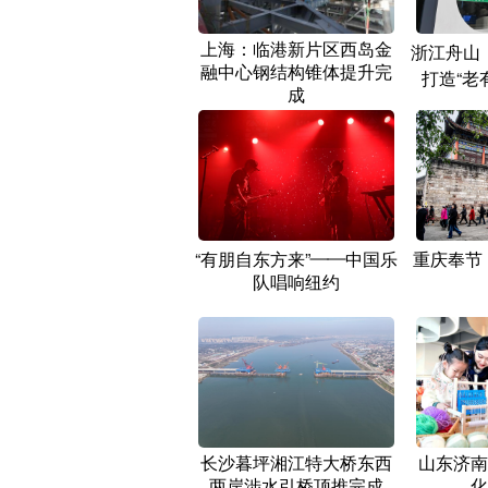
上海：临港新片区西岛金
浙江舟山：
融中心钢结构锥体提升完
打造“老
成
“有朋自东方来”——中国乐
重庆奉节
队唱响纽约
长沙暮坪湘江特大桥东西
山东济南
两岸涉水引桥顶推完成
化