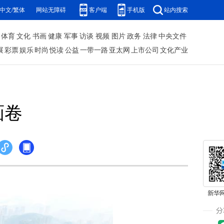
中文/繁体
网站无障碍
客户端
手机版
站内搜索
体育
文化
书画
健康
军事
访谈
视频
图片
政务
法律
中央文件
展
彩票
娱乐
时尚
悦读
公益
一带一路
亚太网
上市公司
文化产业
画卷