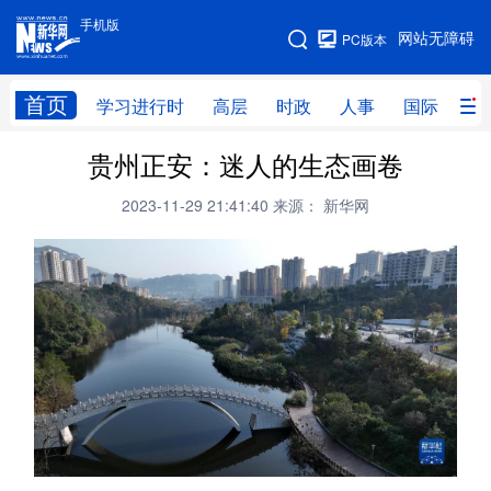
手机版
手机版
网站无障碍
PC版本
网站地图
首页
学习进行时
高层
时政
人事
国际
财
贵州正安：迷人的生态画卷
学习进行时
高层
时政
人事
2023-11-29 21:41:40
来源： 新华网
国际
财经
网评
港澳
台湾
思客智库
全球连线
教育
科技
科创
量子
体育
文化
书画
健康
军事
访谈
视频
图片
政务
法律
中央文件
金融
汽车
食品
人居
信息化
数字经济