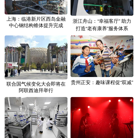
山东
河南
湖北
湖南
广东
广西
海南
重庆
上海：临港新片区西岛金融
浙江舟山：“幸福客厅” 助力
中心钢结构锥体提升完成
四川
贵州
云南
西藏
打造“老有康养”服务体系
陕西
甘肃
青海
宁夏
新疆
内蒙古
黑龙江
多语种频道
贵州正安：趣味课程促“双减”
联合国气候变化大会即将在
English
Español
Français
عربى
阿联酋迪拜举行
Русский язык
日本語
한국어
Deutsch
Português