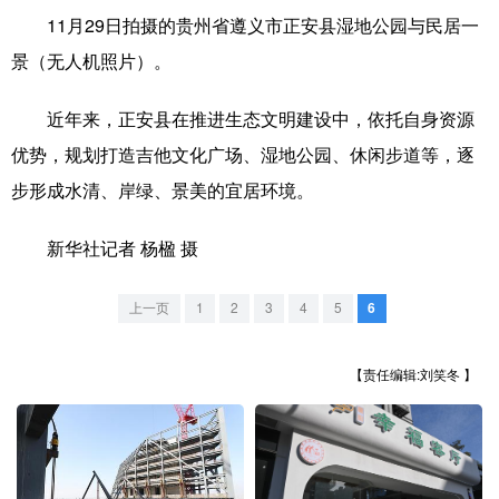
11月29日拍摄的贵州省遵义市正安县湿地公园与民居一
学术中国
乡村振兴
银龄
溯源中国
景（无人机照片）。
城市
旅游
能源
会展
近年来，正安县在推进生态文明建设中，依托自身资源
彩票
娱乐
时尚
悦读
优势，规划打造吉他文化广场、湿地公园、休闲步道等，逐
公益
一带一路
亚太网
上市公司
步形成水清、岸绿、景美的宜居环境。
文化产业
新华社记者 杨楹 摄
上一页
1
2
3
4
5
6
地方频道
北京
天津
河北
山西
【责任编辑:刘笑冬 】
辽宁
吉林
上海
江苏
浙江
安徽
福建
江西